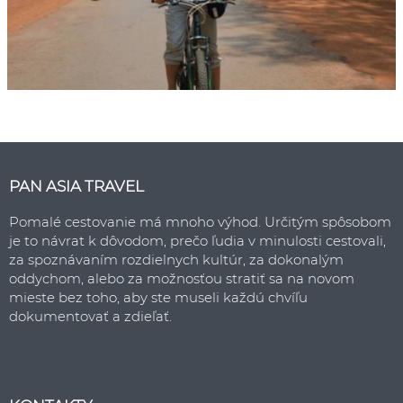
PAN ASIA TRAVEL
Pomalé cestovanie má mnoho výhod. Určitým spôsobom
je to návrat k dôvodom, prečo ľudia v minulosti cestovali,
za spoznávaním rozdielnych kultúr, za dokonalým
oddychom, alebo za možnosťou stratiť sa na novom
mieste bez toho, aby ste museli každú chvíľu
dokumentovať a zdieľať.