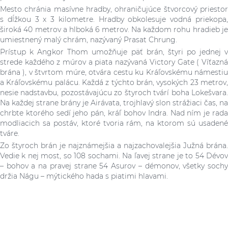
Mesto chránia masívne hradby, ohraničujúce štvorcový priestor
s dĺžkou 3 x 3 kilometre. Hradby obkolesuje vodná priekopa,
široká 40 metrov a hlboká 6 metrov. Na každom rohu hradieb je
umiestnený malý chrám, nazývaný Prasat Chrung.
Prístup k Angkor Thom umožňuje päť brán, štyri po jednej v
strede každého z múrov a piata nazývaná Victory Gate ( Víťazná
brána ), v štvrtom múre, otvára cestu ku Kráľovskému námestiu
a Kráľovskému palácu. Každá z týchto brán, vysokých 23 metrov,
nesie nadstavbu, pozostávajúcu zo štyroch tvárí boha Lokešvara.
Na každej strane brány je Airávata, trojhlavý slon strážiaci čas, na
chrbte ktorého sedí jeho pán, kráľ bohov Indra. Nad ním je rada
modliacich sa postáv, ktoré tvoria rám, na ktorom sú usadené
tváre.
Zo štyroch brán je najznámejšia a najzachovalejšia Južná brána.
Vedie k nej most, so 108 sochami. Na ľavej strane je to 54 Dévov
– bohov a na pravej strane 54 Asurov – démonov, všetky sochy
držia Nágu – mýtického hada s piatimi hlavami.