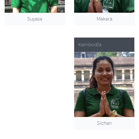
Makara
Suyasa
Kambodža
Sichan