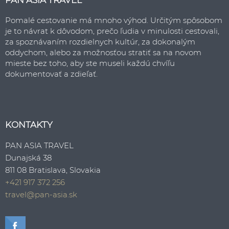
PAN ASIA TRAVEL
Pomalé cestovanie má mnoho výhod. Určitým spôsobom
je to návrat k dôvodom, prečo ľudia v minulosti cestovali,
za spoznávaním rozdielnych kultúr, za dokonalým
oddychom, alebo za možnosťou stratiť sa na novom
mieste bez toho, aby ste museli každú chvíľu
dokumentovať a zdieľať.
KONTAKTY
PAN ASIA TRAVEL
Dunajská 38
811 08 Bratislava, Slovakia
+421 917 372 256
travel@pan-asia.sk