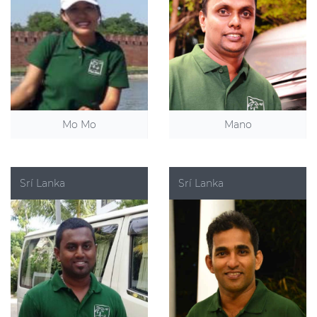
Mo Mo
Mano
Srí Lanka
Srí Lanka