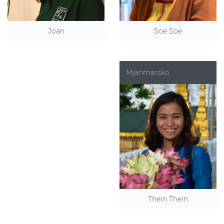
Soe Soe
Joan
Mjanmarsko
Thein Thein