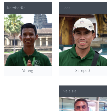
Kambodža
Laos
Sampath
Young
Malajzia