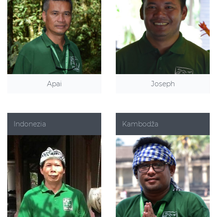
Apai
Joseph
Indonezia
Kambodža