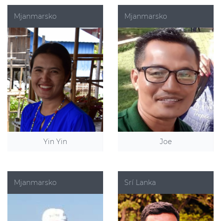
Mjanmarsko
Mjanmarsko
Yin Yin
Joe
Mjanmarsko
Srí Lanka