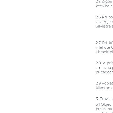
2.5 Zvýše
kedy bola
2.6 Pri p
zaväzuje
Silvestra
2.7 Pri k
v lehote 
uhradiť p
2.8 V prí
zmluvnú p
prípadoch
2.9 Popla
klientom 
3. Práva 
3.1 Objed
právo na