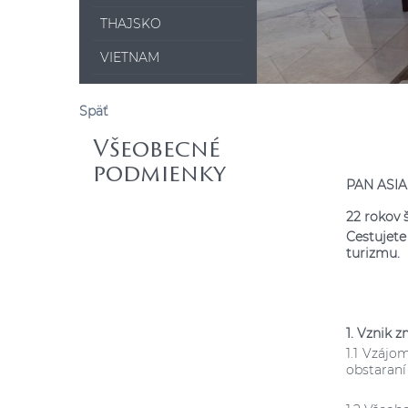
THAJSKO
VIETNAM
Späť
Všeobecné
podmienky
PAN ASIA 
22 rokov š
Cestujet
turizmu.
1. Vznik 
1.1 Vzáj
obstaraní