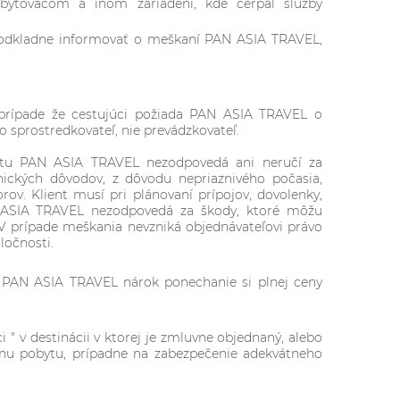
ubytovacom a inom zariadení, kde čerpal služby
ezodkladne informovať o meškaní PAN ASIA TRAVEL,
V prípade že cestujúci požiada PAN ASIA TRAVEL o
o sprostredkovateľ, nie prevádzkovateľ.
obytu PAN ASIA TRAVEL nezodpovedá ani neručí za
ických dôvodov, z dôvodu nepriaznivého počasia,
ov. Klient musí pri plánovaní prípojov, dovolenky,
 ASIA TRAVEL nezodpovedá za škody, ktoré môžu
V prípade meškania nevzniká objednávateľovi právo
ločnosti.
á PAN ASIA TRAVEL nárok ponechanie si plnej ceny
" v destinácii v ktorej je zmluvne objednaný, alebo
nu pobytu, prípadne na zabezpečenie adekvátneho