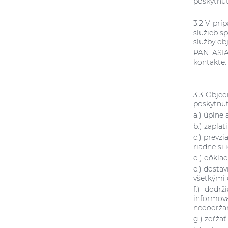
poskytnut
3.2 V prí
služieb s
služby ob
PAN ASIA
kontakte
3.3 Objed
poskytnut
a.) úplne
b.) zapla
c.) prevz
riadne si 
d.) dôkla
e.) dosta
všetkými
f.) dodrž
informova
nedodržan
g.) zdŕža