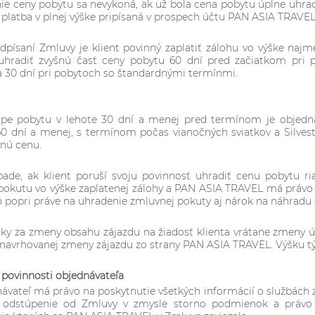
nie ceny pobytu sa nevykoná, ak už bola cena pobytu úplne uhra
 platba v plnej výške pripísaná v prospech účtu PAN ASIA TRAVEL
odpísaní Zmluvy je klient povinný zaplatiť zálohu vo výške najm
 uhradiť zvyšnú časť ceny pobytu 60 dní pred začiatkom pri 
 a 30 dní pri pobytoch so štandardnými termínmi.
úpe pobytu v lehote 30 dní a menej pred termínom je objedná
60 dní a menej, s termínom počas vianočných sviatkov a Silvest
lnú cenu.
pade, ak klient poruší svoju povinnosť uhradiť cenu pobytu 
okutu vo výške zaplatenej zálohy a PAN ASIA TRAVEL má právo
 popri práve na uhradenie zmluvnej pokuty aj nárok na náhradu
tky za zmeny obsahu zájazdu na žiadosť klienta vrátane zmeny ú
navrhovanej zmeny zájazdu zo strany PAN ASIA TRAVEL. Výšku t
a povinnosti objednávateľa
návateľ má právo na poskytnutie všetkých informácií o službách 
 odstúpenie od Zmluvy v zmysle storno podmienok a právo 