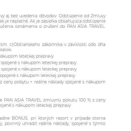
uvy aj bez uvedenia dôvodov. Odstúpenie od Zmluvy
 je neplatné. Ak je zásielka obsahujúca odstúpenie
oručenia oznámenia o zrušení do PAN ASIA TRAVEL.
ísm. c)Občianskeho zákonníka v závislosti odo dňa
latok:
 nákupom leteckej prepravy
y spojené s nákupom leteckej prepravy
y spojené s nákupom leteckej prepravy
 spojené s nákupom leteckej prepravy
00% z ceny pobytu + reálne náklady spojené s nákupom
tuje PAN ASIA TRAVEL zmluvnú pokutu 100 % z ceny
pojené s nákupom leteckej prepravy
padne BONUS, pri ktorých rezort v prípade storna
y, povinný uhradiť reálne náklady, spojené s týmto