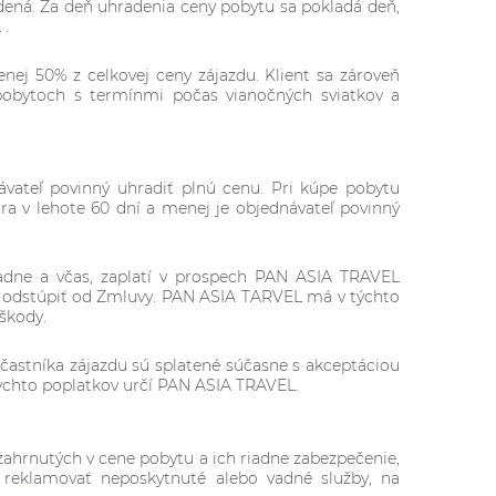
dená. Za deň uhradenia ceny pobytu sa pokladá deň,
 .
enej 50% z celkovej ceny zájazdu. Klient sa zároveň
pobytoch s termínmi počas vianočných sviatkov a
vateľ povinný uhradiť plnú cenu. Pri kúpe pobytu
ra v lehote 60 dní a menej je objednávateľ povinný
riadne a včas, zaplatí v prospech PAN ASIA TRAVEL
 odstúpiť od Zmluvy. PAN ASIA TARVEL má v týchto
 škody.
častníka zájazdu sú splatené súčasne s akceptáciou
ýchto poplatkov určí PAN ASIA TRAVEL.
zahrnutých v cene pobytu a ich riadne zabezpečenie,
reklamovať neposkytnuté alebo vadné služby, na