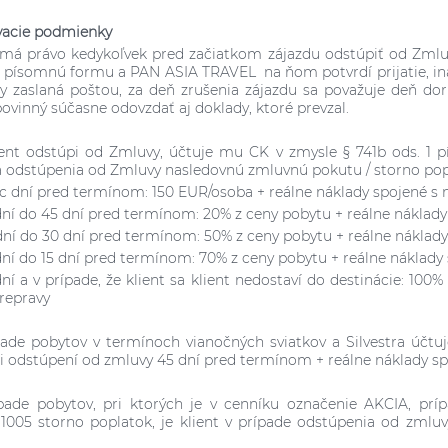
vacie podmienky
t má právo kedykoľvek pred začiatkom zájazdu odstúpiť od Zml
písomnú formu a PAN ASIA TRAVEL na ňom potvrdí prijatie, inak
y zaslaná poštou, za deň zrušenia zájazdu sa považuje deň d
 povinný súčasne odovzdať aj doklady, ktoré prevzal.
ient odstúpi od Zmluvy, účtuje mu CK v zmysle § 741b ods. 1 p
 odstúpenia od Zmluvy nasledovnú zmluvnú pokutu / storno pop
iac dní pred termínom: 150 EUR/osoba + reálne náklady spojené s
dní do 45 dní pred termínom: 20% z ceny pobytu + reálne náklad
dní do 30 dní pred termínom: 50% z ceny pobytu + reálne náklad
dní do 15 dní pred termínom: 70% z ceny pobytu + reálne náklady
dní a v prípade, že klient sa klient nedostaví do destinácie: 1
prepravy
pade pobytov v termínoch vianočných sviatkov a Silvestra úč
i odstúpení od zmluvy 45 dní pred termínom + reálne náklady s
pade pobytov, pri ktorých je v cenníku označenie AKCIA, prí
 1005 storno poplatok, je klient v prípade odstúpenia od zmluv