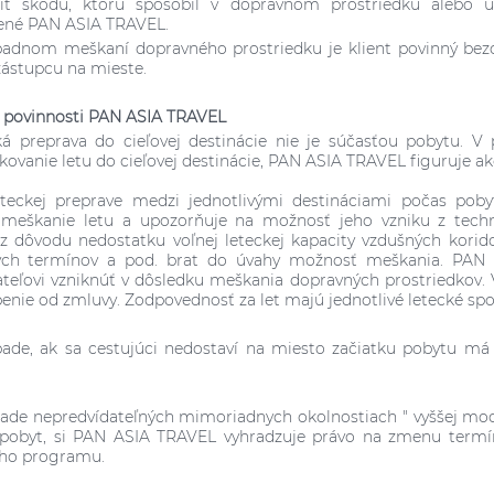
diť škodu, ktorú spôsobil v dopravnom prostriedku alebo 
ené PAN ASIA TRAVEL.
rípadnom meškaní dopravného prostriedku je klient povinný b
 zástupcu na mieste.
a povinnosti PAN ASIA TRAVEL
ká preprava do cieľovej destinácie nie je súčasťou pobytu. 
kovanie letu do cieľovej destinácie, PAN ASIA TRAVEL figuruje ak
leteckej preprave medzi jednotlivými destináciami počas p
 meškanie letu a upozorňuje na možnosť jeho vzniku z techn
z dôvodu nedostatku voľnej leteckej kapacity vzdušných koridor
ch termínov a pod. brat do úvahy možnosť meškania. PAN
teľovi vzniknúť v dôsledku meškania dopravných prostriedkov. 
enie od zmluvy. Zodpovednosť za let majú jednotlivé letecké spo
pade, ak sa cestujúci nedostaví na miesto začiatku pobytu m
pade nepredvídateľných mimoriadnych okolnostiach " vyššej moci 
 pobyt, si PAN ASIA TRAVEL vyhradzuje právo na zmenu termí
ho programu.