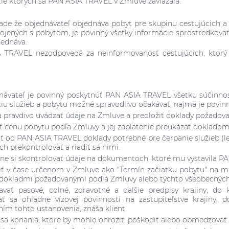
ie ktorých sa PAN ASIA TRAVEL v Zmluve zaviazala.
pade že objednávateľ objednáva pobyt pre skupinu cestujúcic
pojených s pobytom, je povinný všetky informácie sprostredkova
jednáva.
 TRAVEL nezodpovedá za neinformovanosť cestujúcich, ktorý 
.
návateľ je povinný poskytnúť PAN ASIA TRAVEL všetku súčinno
iu služieb a pobytu možné spravodlivo očakávať, najmä je povinn
 a pravdivo uvádzať údaje na Zmluve a predložiť doklady požadov
tiť cenu pobytu podľa Zmluvy a jej zaplatenie preukázať dokladom
iať od PAN ASIA TRAVEL doklady potrebné pre čerpanie služieb (l
ich prekontrolovať a riadiť sa nimi.
dne si skontrolovať údaje na dokumentoch, ktoré mu vystavila P
viť v čase určenom v Zmluve ako "Termín začiatku pobytu" na mi
 dokladmi požadovanými podlá Zmluvy alebo týchto všeobecnýc
iavať pasové, colné, zdravotné a ďalšie predpisy krajiny, do k
ť sa ohľadne vízovej povinnosti na zastupiteľstve krajiny, 
ím tohto ustanovenia, znáša klient.
ť sa konania, ktoré by mohlo ohroziť, poškodiť alebo obmedzovať