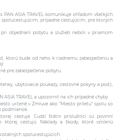
h a s PAN ASIA TRAVEL komunikuje ohľadom všetkých
ť spolucestujúcim, prípadne cestujúcim, pre ktorých
pri objednaní pobytu a služieb neboli v priamom
sť, ktorú bude od neho k riadnemu zabezpečeniu a
ý:
ané pre zabezpečenie pobytu.
.
etenky, ubytovacie poukazy, cestovné pokyny a pod.),
AN ASIA TRAVEL a upozorniť na ich prípadné chyby.
esto určené v Zmluve ako "Miesto príletu" spolu so
h podmienok.
torej cestuje. Cudzí štátni príslušníci sú povinní
do ktorej cestujú. Náklady a škody, ktoré vzniknú
 ostatných spolucestujúcich.