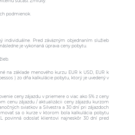
liteľnú súčasť Zmluvy.
ných podmienok.
ý individuálne. Pred záväzným objednaním služieb
 následne je vykonaná úprava ceny pobytu.
žieb.
lované na základe menového kurzu EUR k USD, EUR k
essos ) zo dňa kalkulácie pobytu, ktorý je uvedený v
venie ceny zájazdu v priemere o viac ako 5% z ceny
m cenu zájazdu / aktualizácii ceny zájazdu kurzom
nočných sviatkov a Silvestra
a 30 dní pri zájazdoch
rmovať sa o kurze v ktorom bola kalkulácia pobytu
povinná odoslať klientovi najneskôr 30 dní pred