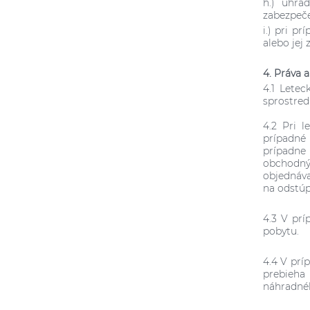
h.) uhra
zabezpeč
i.) pri p
alebo jej
4. Práva 
4.1 Letec
sprostred
4.2 Pri 
prípadné
prípadne 
obchodný
objednáva
na odstúp
4.3 V prí
pobytu.
4.4 V prí
prebieha
náhradné