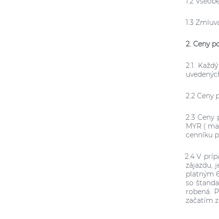
1.2 Všeob
1.3 Zmluv
2. Ceny p
2.1.
Každý
uvedených
2.2 Ceny 
2.3 Ceny 
MYR ( mal
cenníku 
2.4
V príp
zájazdu, 
platným
so štanda
robená. 
začatím z