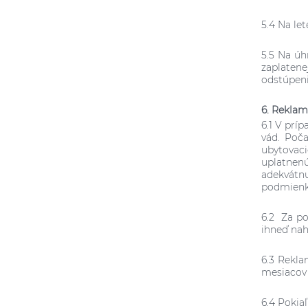
5.4 Na let
5.5 Na ú
zaplatene
odstúpen
6. Reklam
6.1 V prí
vád. Poč
ubytovaci
uplatnenú
adekvátn
podmienko
6.2 Za po
ihneď nah
6.3 Rekl
mesiacov 
6.4 Pokia