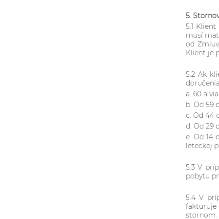
5. Storno
5.1 Klien
musí mat 
od Zmluv
Klient je
5.2 Ak kl
doručenia
a. 60 a v
b. Od 59 
c. Od 44 
d. Od 29 
e. Od 14 
leteckej 
5.3 V prí
pobytu pr
5.4 V prí
fakturuje
stornom.