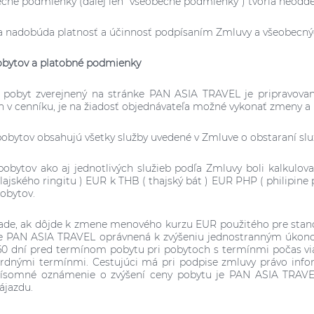
ecné podmienky (ďalej len "všeobecné podmienky") tvoria neodde
a nadobúda platnosť a účinnosť podpísaním Zmluvy a všeobec
obytov a platobné podmienky
 pobyt zverejnený na stránke PAN ASIA TRAVEL je pripravovan
 v cenníku, je na žiadosť objednávateľa možné vykonať zmeny a
pobytov obsahujú všetky služby uvedené v Zmluve o obstaraní slu
pobytov ako aj jednotlivých služieb podľa Zmluvy boli kalku
ajského ringitu ) EUR k THB ( thajský bát ) EUR PHP ( philipine p
pobytov.
ade, ak dôjde k zmene menového kurzu EUR použitého pre stano
je PAN ASIA TRAVEL oprávnená k zvýšeniu jednostranným úkono
60 dní pred termínom pobytu pri pobytoch s termínmi počas via
rdnými termínmi. Cestujúci má pri podpise zmluvy právo info
Písomné oznámenie o zvýšení ceny pobytu je PAN ASIA TRAVEL 
ájazdu.