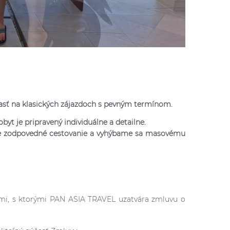
asť na klasických zájazdoch s pevným termínom.
byt je pripravený individuálne a detailne.
me zodpovedné cestovanie a vyhýbame sa masovému
mi, s ktorými PAN ASIA TRAVEL uzatvára zmluvu o