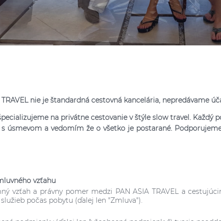
TRAVEL nie je štandardná cestovná kancelária, nepredávame úč
pecializujeme na privátne cestovanie v štýle slow travel. Každý po
e s úsmevom a vedomím že o všetko je postarané. Podporuje
zmluvného vzťahu
omný vzťah a právny pomer medzi PAN ASIA TRAVEL a cestujúci
 služieb počas pobytu (ďalej len "Zmluva").