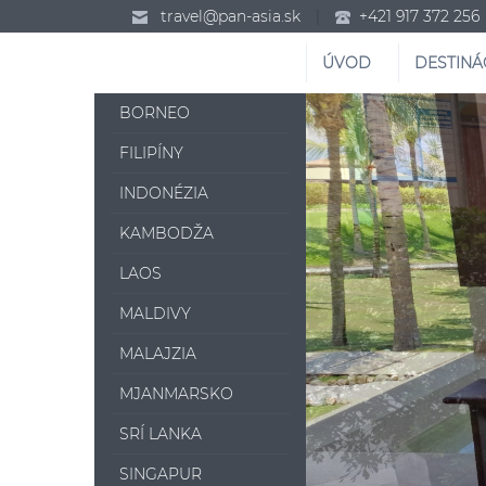
travel@pan-asia.sk
|
+421 917 372 256
ÚVOD
DESTINÁ
BORNEO
FILIPÍNY
INDONÉZIA
KAMBODŽA
LAOS
MALDIVY
MALAJZIA
MJANMARSKO
SRÍ LANKA
SINGAPUR