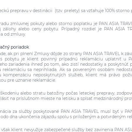
eckú prepravu v destinácii (tzv. prelety) sa vzťahuje 100% storno
hradu zmluvnej pokuty alebo storno poplatku je PAN ASIA TRA
j zálohy alebo ceny pobytu. Prípadný rozdiel je PAN ASIA TR
ia od zmluvy.
ačný poriadok
pade, ak pri plnení Zmluvy dôjde zo strany PAN ASIA TRAVEL k z
as pobytu je klient povinný prípadnú reklamáciu uplatniť u
eho zariadenia ihneď po tom, ako zistí nedostatky a poskytnúť 
 reklamáciu sa neprihliada. Ak sa povereným osobám nedostat
u kompenzáciu neposkytnutých služieb, klient má právo požia
u pre uznanie reklamácie.
škodeniu alebo stratu batožiny počas leteckej prepravy, zodpov
lásiť na príslušnom mieste na letisku a spísať medzinárodný prot
amácia za služby poskytované PAN ASIA TRAVEL musí byť v PA
odo dna ukončenia zájazdu spolu s priloženým a potvrdeným r
ľ však klient nevyužije zabezpečené služby bez zavinenia PAN A