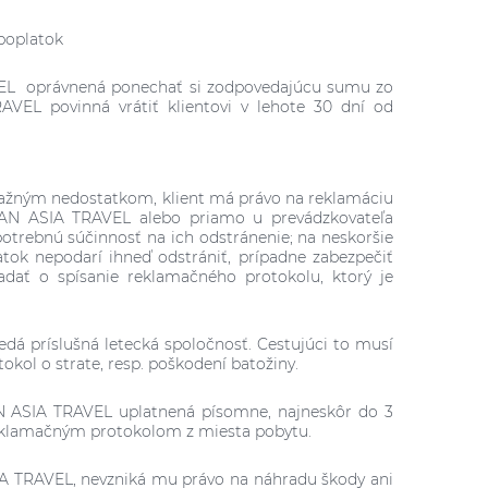
 poplatok
VEL oprávnená ponechať si zodpovedajúcu sumu zo
AVEL povinná vrátiť klientovi v lehote 30 dní od
ávažným nedostatkom, klient má právo na reklamáciu
 PAN ASIA TRAVEL alebo priamo u prevádzkovateľa
potrebnú súčinnosť na ich odstránenie; na neskoršie
ok nepodarí ihneď odstrániť, prípadne zabezpečiť
dať o spísanie reklamačného protokolu, ktorý je
edá príslušná letecká spoločnosť. Cestujúci to musí
okol o strate, resp. poškodení batožiny.
N ASIA TRAVEL uplatnená písomne, najneskôr do 3
eklamačným protokolom z miesta pobytu.
SIA TRAVEL, nevzniká mu právo na náhradu škody ani