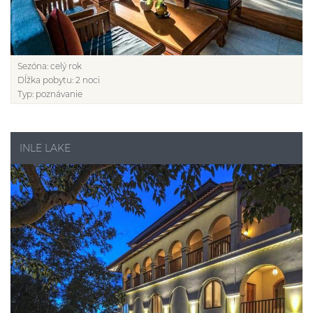
Sezóna:
celý rok
Dĺžka pobytu:
2 noci
Typ:
poznávanie
INLE LAKE