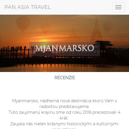
+421 917 372 256
PAN ASIA TRAVEL
Togg
navig
MJANMARSKO
RECENZIE
Myanmarsko, nádherná nová destinácia ktorú Vám s
radosťou predstavujeme.
Túto zaujímanú krajinu sme od roku 2016 precestovali 4
krát.
Zaujala nás nielen krásnymi historickými a kultúrnymi