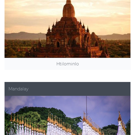
Htilominlo
Mandalay