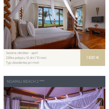
Sezóna:
október - apríl
1 630 €
Dĺžka pobytu:
12 dní / 10 nocí
Typ:
dovolenka pri mori
NGAPALI BEACH 2 ****