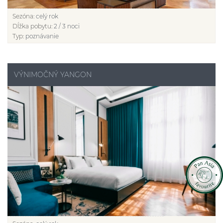
Sezóna:
celý rok
Dĺžka pobytu:
2 / 3 noci
Typ:
poznávanie
VÝNIMOČNÝ YANGON