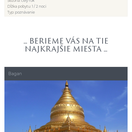
Sezóna:
celý rok
Dĺžka pobytu:
1 / 2 noci
Typ:
poznávanie
... BERIEME VÁS NA TIE
NAJKRAJŠIE MIESTA ...
Bagan