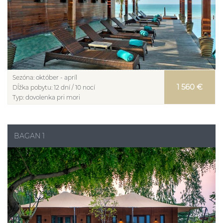
Sezóna:
október - apríl
1 560 €
Dĺžka pobytu:
12 dní / 10 nocí
Typ:
dovolenka pri mori
BAGAN 1