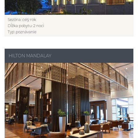
Sezóna:
celý rok
Dĺžka pobytu:
2 noci
Typ:
poznávanie
HILTON MANDALAY