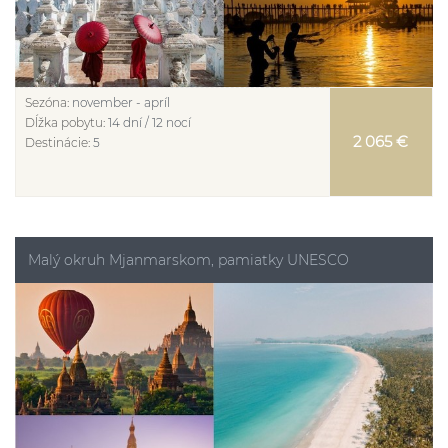
Sezóna:
november - apríl
Dĺžka pobytu:
14 dní / 12 nocí
2 065 €
Destinácie:
5
Malý okruh Mjanmarskom, pamiatky UNESCO