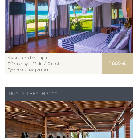
Sezóna:
október - apríl
1 600 €
Dĺžka pobytu:
12 dní / 10 nocí
Typ:
dovolenka pri mori
NGAPALI BEACH 3 *****