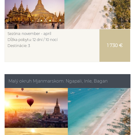
Sezóna:
november - apríl
Dĺžka pobytu:
12 dní / 10 nocí
1 730 €
Destinácie:
3
Malý okruh Mjanmarskom: Ngapali, Inle, Bagan