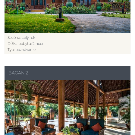
Sezóna:
celý rok
Dĺžka pobytu:
2 noci
Typ:
poznávanie
BAGAN 2