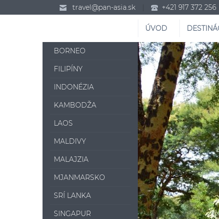
travel@pan-asia.sk
|
+421 917 372 256
ÚVOD
DESTINÁ
BORNEO
FILIPÍNY
INDONÉZIA
KAMBODŽA
LAOS
MALDIVY
MALAJZIA
MJANMARSKO
SRÍ LANKA
SINGAPUR