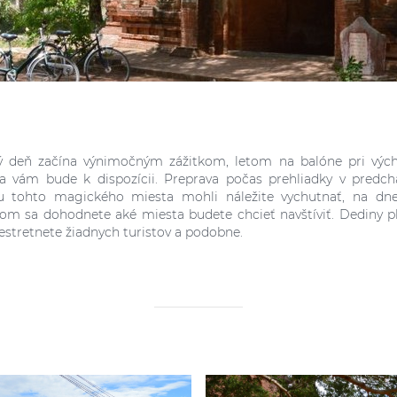
ý deň začína výnimočným zážitkom, letom na balóne pri výcho
ca vám bude k dispozícii. Preprava počas prehliadky v predc
u tohto magického miesta mohli náležite vychutnať, na dn
om sa dohodnete aké miesta budete chcieť navštíviť. Dediny 
estretnete žiadnych turistov a podobne.