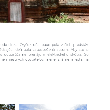
de slnka. Zvyšok dňa bude poľa vašich predstáv,
hádzajúci deň bola zabezpečená autom. Aby ste si
es odporúčame prenájom elektrického skútra. So
plné miestnych obyvateľov, menej známe miesta, na