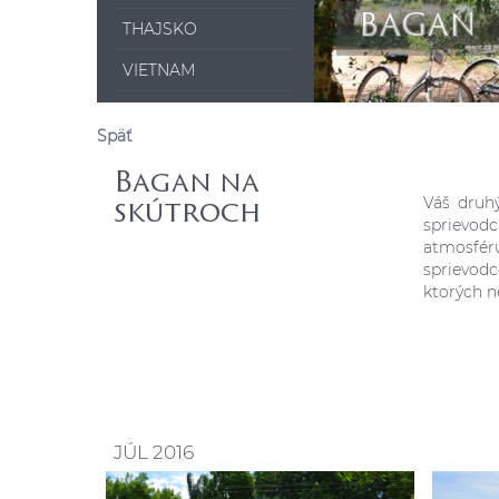
BAGAN
THAJSKO
VIETNAM
Späť
Bagan na
Váš druh
skútroch
sprievod
atmosfér
sprievodc
ktorých n
JÚL 2016