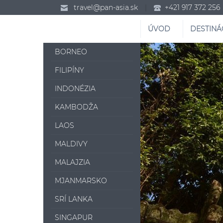
travel@pan-asia.sk
|
+421 917 372 256
ÚVOD
DESTINÁ
BORNEO
FILIPÍNY
INDONÉZIA
KAMBODŽA
LAOS
MALDIVY
MALAJZIA
MJANMARSKO
SRÍ LANKA
SINGAPUR