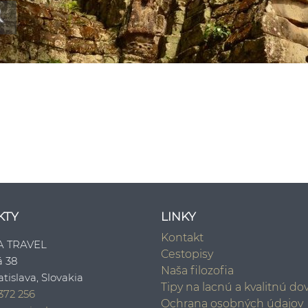
R
KTY
LINKY
Kontakt
A TRAVEL
Cestopisy
á 38
Naša filozofia
atislava, Slovakia
Tipy na lacnú a kvalitnú d
372 256
Ochrana osobných údajov