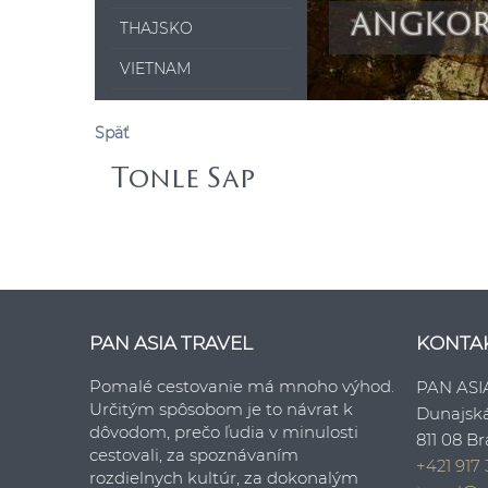
ANGKO
THAJSKO
VIETNAM
Späť
Tonle Sap
PAN ASIA TRAVEL
KONTA
Pomalé cestovanie má mnoho výhod.
PAN ASI
Určitým spôsobom je to návrat k
Dunajsk
dôvodom, prečo ľudia v minulosti
811 08 Br
cestovali, za spoznávaním
+421 917 
rozdielnych kultúr, za dokonalým