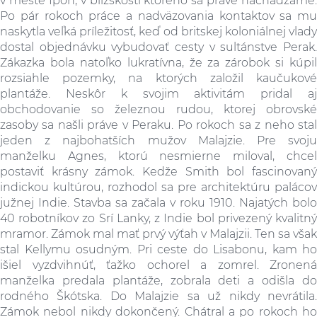
v meste Ipoh, v blízskosti ktorého sa práve nachádzame.
Po pár rokoch práce a nadväzovania kontaktov sa mu
naskytla veľká príležitosť, keď od britskej koloniálnej vlady
dostal objednávku vybudovať cesty v sultánstve Perak.
Zákazka bola natoľko lukratívna, že za zárobok si kúpil
rozsiahle pozemky, na ktorých založil kaučukové
plantáže. Neskôr k svojim aktivitám pridal aj
obchodovanie so železnou rudou, ktorej obrovské
zasoby sa našli práve v Peraku. Po rokoch sa z neho stal
jeden z najbohatších mužov Malajzie. Pre svoju
manželku Agnes, ktorú nesmierne miloval, chcel
postaviť krásny zámok. Kedže Smith bol fascinovaný
indickou kultúrou, rozhodol sa pre architektúru palácov
južnej Indie. Stavba sa začala v roku 1910. Najatých bolo
40 robotníkov zo Srí Lanky, z Indie bol privezený kvalitný
mramor. Zámok mal mať prvý výťah v Malajzii. Ten sa však
stal Kellymu osudným. Pri ceste do Lisabonu, kam ho
išiel vyzdvihnúť, ťažko ochorel a zomrel. Zronená
manželka predala plantáže, zobrala deti a odišla do
rodného Škótska. Do Malajzie sa už nikdy nevrátila.
Zámok nebol nikdy dokončený. Chátral a po rokoch ho