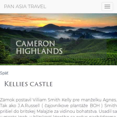
+421 917 372 256
PAN ASIA TRAVEL
Togg
navig
CAMERON
HIGHLANDS
Späť
Kellies castle
Zámok postavil Villiam Smith Kelly pre manželku Agnes.
Tak ako J.A.Russell ( čajovníkove plantáže BOH ) Smith
prišiel do britskej Malajzie za vidinou bohatstva. Usadil sa