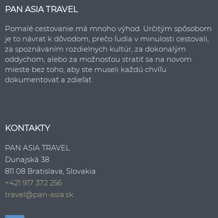
PAN ASIA TRAVEL
Pomalé cestovanie má mnoho výhod. Určitým spôsobom
je to návrat k dôvodom, prečo ľudia v minulosti cestovali,
za spoznávaním rozdielnych kultúr, za dokonalým
oddychom, alebo za možnosťou stratiť sa na novom
mieste bez toho, aby ste museli každú chvíľu
dokumentovať a zdieľať.
KONTAKTY
PAN ASIA TRAVEL
Dunajská 38
811 08 Bratislava, Slovakia
+421 917 372 256
travel@pan-asia.sk