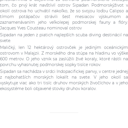
tom, čo prvý krát navštívil ostrov Sipadan. Podmorskýživot v
okolí ostrova ho uchvátil nakoľko, že so svojou loďou Calipso a
tímom potápačov strávili šesť mesiacov výskumom a
zaznamenávaním jeho veľkolepej podmorskej fauny a flóry.
Jacques Yves Cousteau nominoval ostrov
Sipadan na jeden z piatich najlepších scuba diving destinácií na
svete.
Maličký, len 12 hektárový ostrovček je jediným oceánickým
ostrovom v Malajzii. Z morského dna stúpa na hladinu vo výške
600 metrov. O jeho vznik sa zaslúžili živé koraly, ktoré rástli na
povrchu vyhasnutej podmorskej sopky tisíce rokov.
Sipadan sa nachádza v srdci Indopacifickej panvy, v centre jednej
z najbohatších morských lokalít na svete. V jeho okolí sa
vyskytuje viac ako tri tisíc druhov morských živočíchov a v jeho
ekosystéme boli objavené stovky druhov koralov.