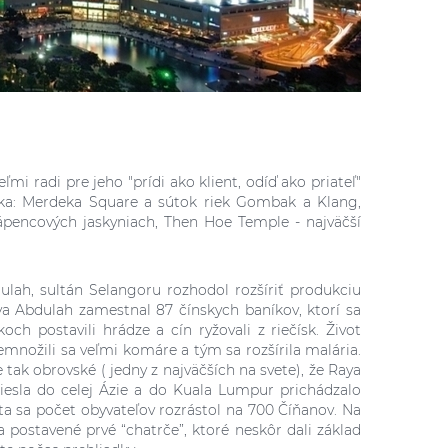
i radi pre jeho "prídi ako klient, odíď ako priateľ"
núka: Merdeka Square a sútok riek Gombak a Klang,
vápencových jaskyniach, Then Hoe Temple - najväčší
ulah, sultán Selangoru rozhodol rozšíriť produkciu
aya Abdulah zamestnal 87 čínskych baníkov, ktorí sa
h postavili hrádze a cín ryžovali z riečísk. Život
remnožili sa veľmi komáre a tým sa rozšírila malária.
e tak obrovské ( jedny z najväčších na svete), že Raya
iesla do celej Ázie a do Kuala Lumpur prichádzalo
a sa počet obyvateľov rozrástol na 700 Číňanov. Na
 postavené prvé “chatrče”, ktoré neskôr dali základ