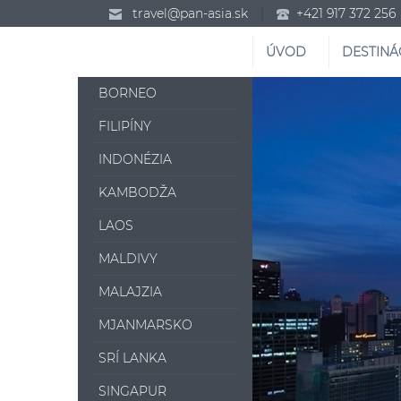
travel@pan-asia.sk
|
+421 917 372 256
ÚVOD
DESTINÁ
BORNEO
FILIPÍNY
INDONÉZIA
KAMBODŽA
LAOS
MALDIVY
MALAJZIA
MJANMARSKO
SRÍ LANKA
SINGAPUR