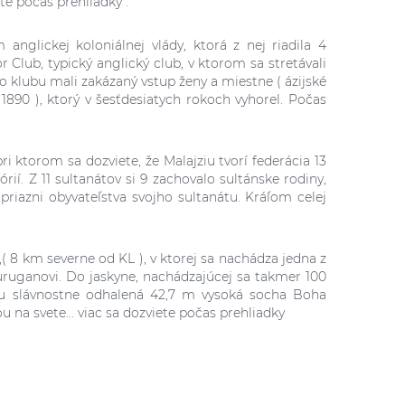
te počas prehliadky .
nglickej koloniálnej vlády, ktorá z nej riadila 4
 Club, typický anglický club, v ktorom sa stretávali
Do klubu mali zakázaný vstup ženy a miestne ( ázijské
1890 ), ktorý v šesťdesiatych rokoch vyhorel. Počas
i ktorom sa dozviete, že Malajziu tvorí federácia 13
rií. Z 11 sultanátov si 9 zachovalo sultánske rodiny,
riazni obyvateľstva svojho sultanátu. Kráľom celej
( 8 km severne od KL ), v ktorej sa nachádza jedna z
uruganovi.
Do jaskyne, nachádzajúcej sa takmer 100
u slávnostne odhalená 42,7 m vysoká socha Boha
u na svete.
..
viac sa dozviete počas prehliadky