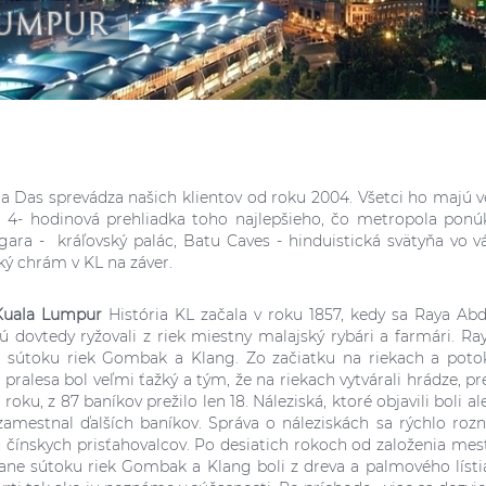
LUMPUR
a Das sprevádza našich klientov od roku 2004. Všetci ho majú veľm
-) 4- hodinová prehliadka toho najlepšieho, čo metropola po
gara - kráľovský palác, Batu Caves - hinduistická svätyňa vo 
ký chrám v KL na záver.
 Kuala Lumpur
História KL začala v roku 1857, kedy sa Raya Abd
rú dovtedy ryžovali z riek miestny malajský rybári a farmári. R
a sútoku riek Gombak a Klang. Zo začiatku na riekach a potokoc
 pralesa bol veľmi ťažký a tým, že na riekach vytvárali hrádze, p
oku, z 87 baníkov prežilo len 18. Náleziská, ktoré objavili boli al
amestnal ďalších baníkov. Správa o náleziskách sa rýchlo rozn
c čínskych prisťahovalcov.
Po desiatich rokoch od založenia mest
rane sútoku riek Gombak a Klang boli z dreva a palmového lístia