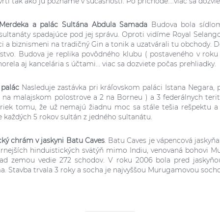
vrti tak ako ju poznáme v súčasnosti. Po príchode....
viac sa dozvie
Merdeka a palác Sultána Abdula Samada
Budova bola sídlom a
sultanáty spadajúce pod jej správu. Oproti vidíme Royal Selangor
ci a biznismeni na tradičný Gin a tonik a uzatvárali tu obchody. 
ľstvo. Budova je replika povôdného klubu ( postaveného v roku 
orela aj kancelária s účtami... viac sa dozviete počas prehliadky.
 palác
Nasleduje zastávka pri kráľovskom paláci Istana Negara, pr
11 na malajskom polostrove a 2 na Borneu ) a 3 federálnych teritó
riek tomu, že už nemajú žiadnu moc sa stále tešia rešpektu a p
je každých 5 rokov sultán z jedného sultanátu.
cký chrám v jaskyni Batu Caves
.
Batu Caves je vápencová jaskyňa,
rnejších hinduistických svätýň mimo Indiu, venovaná bohovi M
ad zemou vedie 272 schodov. V roku 2006 bola pred jaskyňo
 Stavba trvala 3 roky a socha je najvyššou Murugamovou socho