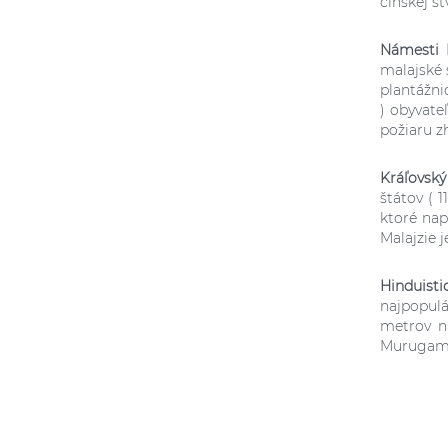
čínskej št
Námesti 
malajské 
plantážni
) obyvate
požiaru zh
Kráľovský
štátov ( 
ktoré nap
Malajzie 
Hinduisti
najpopulá
metrov n
Murugama.