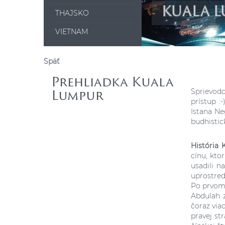
KUALA 
THAJSKO
VIETNAM
Späť
Prehliadka Kuala
Sprievodc
Lumpur
prístup :
Istana Ne
budhistic
História
cínu, kto
usadili n
uprostred
Po prvom r
Abdulah z
čoraz via
pravej st