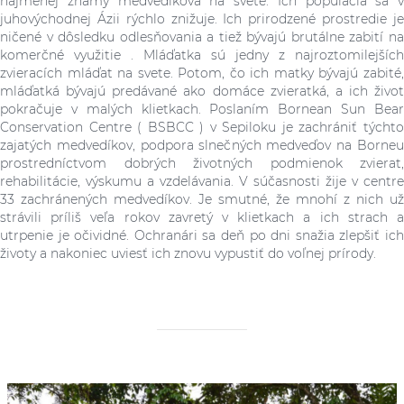
najmenej známy medvedíkova na svete. Ich populácia sa v
juhovýchodnej Ázii rýchlo znižuje. Ich prirodzené prostredie je
ničené v dôsledku odlesňovania a tiež bývajú brutálne zabití na
komerčné využitie . Mláďatka sú jedny z najroztomilejších
zvieracích mláďat na svete. Potom, čo ich matky bývajú zabité,
mláďatká bývajú predávané ako domáce zvieratká, a ich život
pokračuje v malých klietkach. Poslaním Bornean Sun Bear
Conservation Centre ( BSBCC ) v Sepiloku je zachrániť týchto
zajatých medvedíkov, podpora slnečných medveďov na Borneu
prostredníctvom dobrých životných podmienok zvierat,
rehabilitácie, výskumu a vzdelávania. V súčasnosti žije v centre
33 zachránených medvedíkov. Je smutné, že mnohí z nich už
strávili príliš veľa rokov zavretý v klietkach a ich strach a
utrpenie je očividné. Ochranári sa deň po dni snažia zlepšiť ich
životy a nakoniec uviesť ich znovu vypustiť do voľnej prírody.