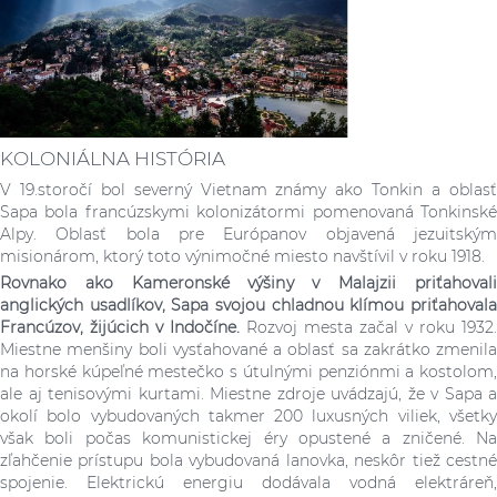
KOLONIÁLNA HISTÓRIA
V 19.storočí bol severný Vietnam známy ako Tonkin a oblasť
Sapa bola francúzskymi kolonizátormi pomenovaná Tonkinské
Alpy. Oblasť bola pre Európanov objavená jezuitským
misionárom, ktorý toto výnimočné miesto navštívil v roku 1918.
Rovnako ako Kameronské výšiny v Malajzii priťahovali
anglických usadlíkov, Sapa svojou chladnou klímou priťahovala
Francúzov, žijúcich v Indočíne.
Rozvoj mesta začal v roku 1932.
Miestne menšiny boli vysťahované a oblasť sa zakrátko zmenila
na horské kúpeľné mestečko s útulnými penziónmi a kostolom,
ale aj tenisovými kurtami. Miestne zdroje uvádzajú, že v Sapa a
okolí bolo vybudovaných takmer 200 luxusných viliek, všetky
však boli počas komunistickej éry opustené a zničené. Na
zľahčenie prístupu bola vybudovaná lanovka, neskôr tiež cestné
spojenie. Elektrickú energiu dodávala vodná elektráreň,