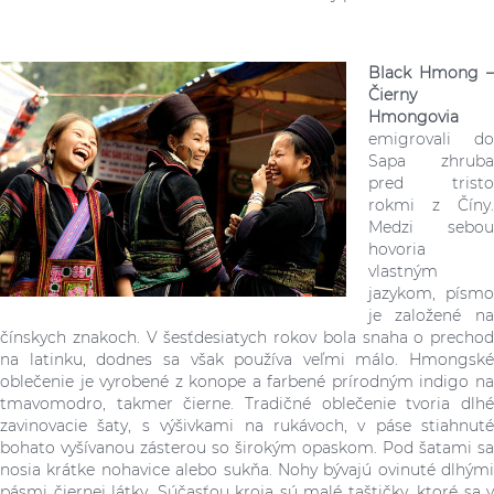
Black Hmong –
Čierny
Hmongovia
emigrovali do
Sapa zhruba
pred tristo
rokmi z Číny.
Medzi sebou
hovoria
vlastným
jazykom, písmo
je založené na
čínskych znakoch. V šesťdesiatych rokov bola snaha o prechod
na latinku, dodnes sa však používa veľmi málo. Hmongské
oblečenie je vyrobené z konope a farbené prírodným indigo na
tmavomodro, takmer čierne. Tradičné oblečenie tvoria dlhé
zavinovacie šaty, s výšivkami na rukávoch, v páse stiahnuté
bohato vyšívanou zásterou so širokým opaskom. Pod šatami sa
nosia krátke nohavice alebo sukňa. Nohy bývajú ovinuté dlhými
pásmi čiernej látky. Súčasťou kroja sú malé taštičky, ktoré sa v