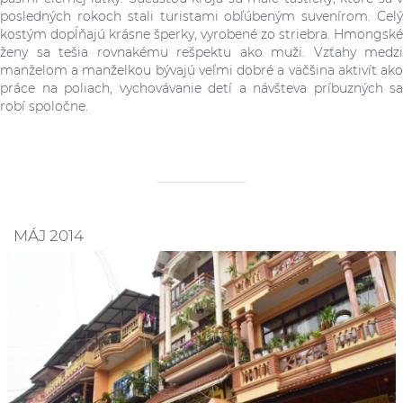
posledných rokoch stali turistami obľúbeným suvenírom. Celý
kostým dopĺňajú krásne šperky, vyrobené zo striebra. Hmongské
ženy sa tešia rovnakému rešpektu ako muži. Vzťahy medzi
manželom a manželkou bývajú veľmi dobré a väčšina aktivít ako
práce na poliach, vychovávanie detí a návšteva príbuzných sa
robí spoločne.
MÁJ 2014