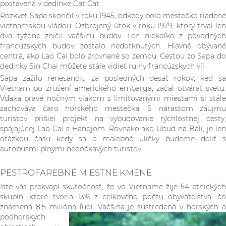
postavená v dedinke Cat Cat.
Rozkvet Sapa skončil v roku 1945, odkedy bolo mestečko riadené
vietnamskou vládou. Ozbrojený útok v roku 1979, ktorý trval len
dva týždne zničil väčšinu budov. Len niekoľko z pôvodných
francúzskych budov zostalo nedotknutých. Hlavné obývané
centrá, ako Lao Cai bolo zrovnané so zemou. Cestou zo Sapa do
dedinky Sin Chai môžete stále vidieť ruiny francúzskych víl.
Sapa zažilo renesanciu za posledných desať rokov, keď sa
Vietnam po zrušení amerického embarga, začal otvárať svetu.
Vďaka pravé nočným vlakom s limitovanými miestami si stále
zachováva čaro horského mestečka. S nárastom záujmu
turistov prišiel projekt na vybudovanie rýchlostnej cesty,
spájajúcej Lao Cai s Hanojom. Rovnako ako Ubud na Bali, je len
otázkou času kedy sa o malebné uličky budeme deliť s
autobusmi plnými nedočkavých turistov.
PESTROFAREBNÉ MIESTNE KMENE
Iste vás prekvapí skutočnosť, že vo Vietname žije 54 etnických
skupín, ktoré tvoria 13% z celkového počtu obyvateľstva, čo
znamená 8,5 milióna ľudí. Väčšina je sústredená v horských
podhorských