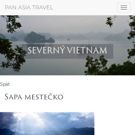
+421 917 372 256
PAN ASIA TRAVEL
Togg
navig
SEVERNÝ VIETNAM
Späť
Sapa mestečko