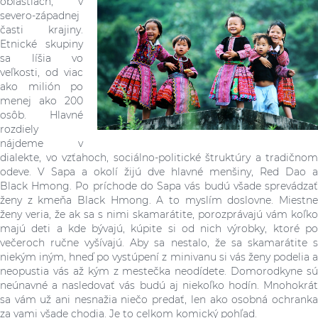
oblastiach, v
severo-západnej
časti krajiny.
Etnické skupiny
sa líšia vo
veľkosti, od viac
ako milión po
menej ako 200
osôb. Hlavné
rozdiely
nájdeme v
dialekte, vo vzťahoch, sociálno-politické štruktúry
a tradičnom
odeve. V Sapa a okolí žijú dve hlavné menšiny, Red Dao a
Black
Hmong. Po príchode do Sapa vás budú všade sprevádza
ženy z kmeňa Black Hmong. A to myslím doslovne. Miestne
ženy veria, že ak sa s nimi skamarátite, porozprávajú vám koľko
majú deti a kde
bývajú, kúpite si od nich výrobky, ktoré p
večeroch ručne vyšívajú. Aby sa nestalo, že sa skamarátite s
niekým iným, hneď po vystúpení z minivanu si vás ženy podelia a
neopustia vás až kým z mestečka neodídete. Domorodkyne sú
neúnavné a nasledovať vás budú aj niekoľko hodín. Mnohokrát
sa vám už ani nesnažia niečo predať, len ako osobná ochranka
za vami všade chodia. Je to celkom komický pohľad.