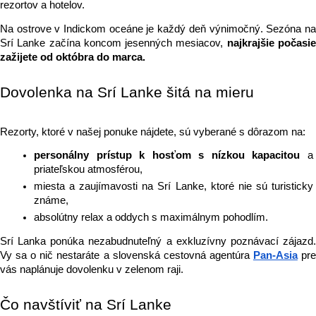
rezortov a hotelov.
Na ostrove v Indickom oceáne je každý deň výnimočný. Sezóna na 
Srí Lanke začína koncom jesenných mesiacov,
 najkrajšie počasie
zažijete od októbra do marca. 
Dovolenka na Srí Lanke šitá na mieru
Rezorty, ktoré v našej ponuke nájdete, sú vyberané s dôrazom na:
personálny prístup k hosťom s nízkou kapacitou 
a 
priateľskou atmosférou,
miesta a zaujímavosti na Srí Lanke, ktoré nie sú turisticky 
známe,
absolútny relax a oddych s maximálnym pohodlím.
Srí Lanka ponúka nezabudnuteľný a exkluzívny poznávací zájazd. 
Vy sa o nič nestaráte a slovenská cestovná agentúra 
Pan-Asia
 pre
vás naplánuje dovolenku v zelenom raji.
Čo navštíviť na Srí Lanke