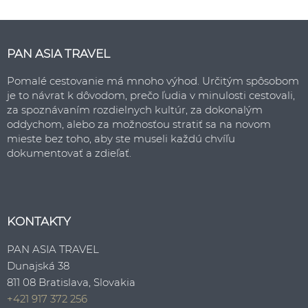
PAN ASIA TRAVEL
Pomalé cestovanie má mnoho výhod. Určitým spôsobom
je to návrat k dôvodom, prečo ľudia v minulosti cestovali,
za spoznávaním rozdielnych kultúr, za dokonalým
oddychom, alebo za možnosťou stratiť sa na novom
mieste bez toho, aby ste museli každú chvíľu
dokumentovať a zdieľať.
KONTAKTY
PAN ASIA TRAVEL
Dunajská 38
811 08 Bratislava, Slovakia
+421 917 372 256