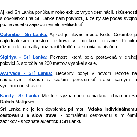
Aj keď Srí Lanka ponúka mnoho exkluzívnych destinácií, skúsenosti 
s dovolenkou na Srí Lanke nám potvrdzujú, že by ste počas svojho 
poznávacieho zájazdu nemali prehliadnuť:
Colombo - Srí Lanka:
Aj keď je hlavné mesto Kotte, Colombo je
najľudnatejším mestom ostrova v Indickom oceáne. Ponúka 
rôznorodé pamiatky, rozmanitú kultúru a koloniálnu históriu.
Sigiriya - Srí Lanka:
Pevnosť, ktorá bola postavená v druhej
polovici 5. storočia na 200 metrov vysokej skale.
Ayurveda - Srí Lanka:
Liečebný pobyt v novom rezorte na
nádherným plážach s cieľom porozumieť sebe samým a 
výnimočnou stravou.
Kandy - Srí Lanka:
Mesto s významnou pamiatkou - chrámom Sri
Dalada Maligawa.
Srí Lanka nie je len dovolenka pri mori. 
Vďaka individuálnemu 
cestovaniu a slow travel 
- pomalému cestovaniu s miliónmi 
zážitkov - spoznáte autentickú Srí Lanku.