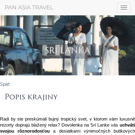
+421 917 372 256
PAN ASIA TRAVEL
Togg
navig
SRÍ LANKA
Späť
Popis krajiny
Radi by ste preskúmali bujný tropický svet, v ktorom vám luxusné 
rezorty doprajú blažený relax? Dovolenka na Srí Lanke vás 
uchváti 
svojou rôznorodosťou 
a desiatkami výnimočných butikových