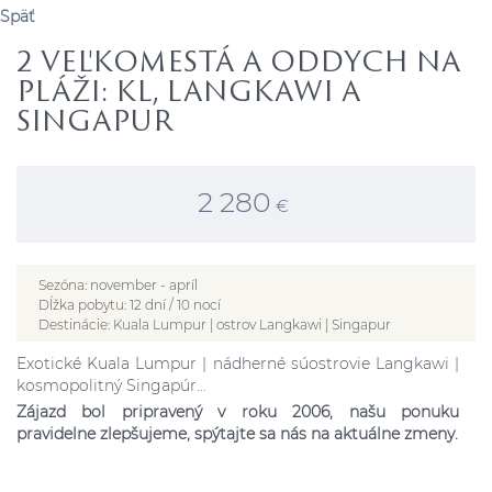
Späť
2 VEĽKOMESTÁ A ODDYCH NA
PLÁŽI: KL, LANGKAWI A
SINGAPUR
2 280
€
Sezóna:
november - apríl
Dĺžka pobytu:
12 dní / 10 nocí
Destinácie:
Kuala Lumpur | ostrov Langkawi | Singapur
Exotické Kuala Lumpur | nádherné súostrovie Langkawi |
kosmopolitný Singapúr...
Zájazd bol pripravený v roku 2006, našu ponuku
pravidelne zlepšujeme, spýtajte sa nás na aktuálne zmeny.