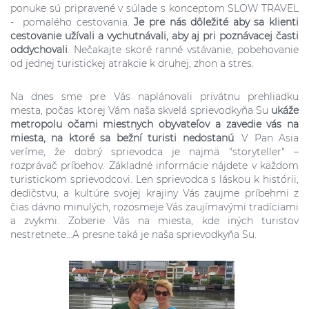
ponuke sú pripravené v súlade s konceptom SLOW TRAVEL
- pomalého cestovania.
Je pre nás dôležité aby sa klienti
cestovanie užívali a vychutnávali, aby aj pri poznávacej časti
oddychovali
. Nečakajte skoré ranné vstávanie, pobehovanie
od jednej turistickej atrakcie k druhej, zhon a stres.
Na dnes sme pre Vás naplánovali privátnu prehliadku
mesta, počas ktorej Vám naša skvelá sprievodkyňa Su
ukáže
metropolu očami miestnych obyvateľov a zavedie vás na
miesta, na ktoré sa bežní turisti nedostanú
. V Pan Asia
veríme, že dobrý sprievodca je najmä "storyteller" –
rozprávač príbehov. Základné informácie nájdete v každom
turistickom sprievodcovi. Len sprievodca s láskou k histórii,
dedičstvu, a kultúre svojej krajiny Vás zaujme príbehmi z
čias dávno minulých, rozosmeje Vás zaujímavými tradíciami
a zvykmi. Zoberie Vás na miesta, kde iných turistov
nestretnete...A presne taká je naša sprievodkyňa Su.