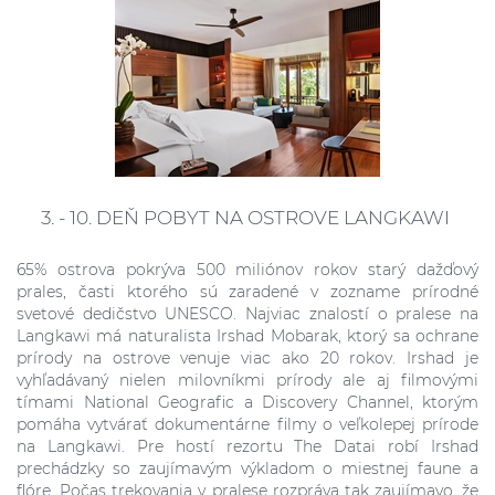
3. - 10. DEŇ POBYT NA OSTROVE LANGKAWI
65% ostrova pokrýva 500 miliónov rokov starý dažďový
prales, časti ktorého sú zaradené v zozname prírodné
svetové dedičstvo UNESCO. Najviac znalostí o pralese na
Langkawi má naturalista Irshad Mobarak, ktorý sa ochrane
prírody na ostrove venuje viac ako 20 rokov. Irshad je
vyhľadávaný nielen milovníkmi prírody ale aj filmovými
tímami National Geografic a Discovery Channel, ktorým
pomáha vytvárať dokumentárne filmy o veľkolepej prírode
na Langkawi. Pre hostí rezortu The Datai robí Irshad
prechádzky so zaujímavým výkladom o miestnej faune a
flóre. Počas trekovania v pralese rozpráva tak zaujímavo, že