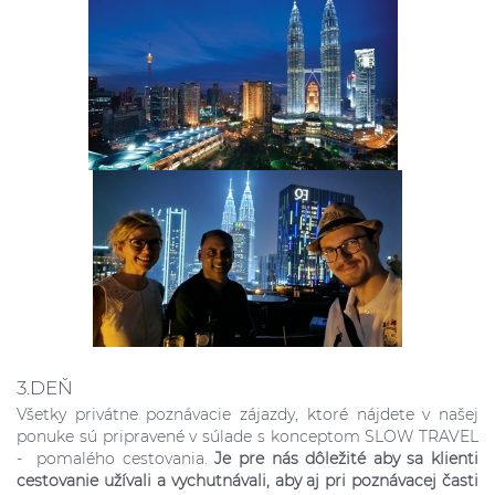
3.DEŇ
Všetky privátne poznávacie zájazdy, ktoré nájdete v našej
ponuke sú pripravené v súlade s konceptom SLOW TRAVEL
- pomalého cestovania.
Je pre nás dôležité aby sa klienti
cestovanie užívali a vychutnávali, aby aj pri poznávacej časti