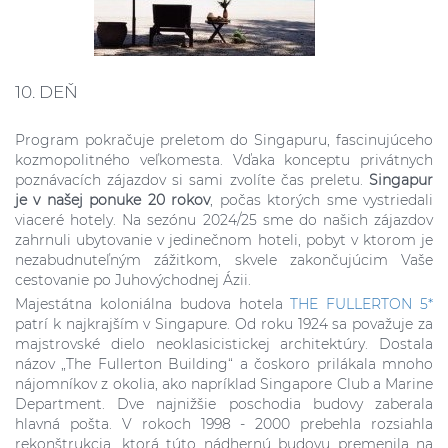
10. DEŇ
Program pokračuje preletom do Singapuru, fascinujúceho
kozmopolitného veľkomesta. Vďaka konceptu privátnych
poznávacích zájazdov si sami zvolíte čas preletu.
Singapur
je v našej ponuke 20 rokov
, počas ktorých sme vystriedali
viaceré hotely. Na sezónu 2024/25 sme do našich zájazdov
zahrnuli ubytovanie v jedinečnom hoteli, pobyt v ktorom je
nezabudnuteľným zážitkom, skvele zakončujúcim Vaše
cestovanie po Juhovýchodnej Ázii.
Majestátna koloniálna budova hotela
THE FULLERTON 5*
patrí k najkrajším v Singapure. Od roku 1924 sa považuje za
majstrovské dielo neoklasicistickej architektúry. Dostala
názov „The Fullerton Building“ a čoskoro prilákala mnoho
nájomníkov z okolia, ako napríklad Singapore Club a Marine
Department. Dve najnižšie poschodia budovy zaberala
hlavná pošta. V rokoch 1998 - 2000 prebehla rozsiahla
rekonštrukcia, ktorá túto nádhernú budovu premenila na