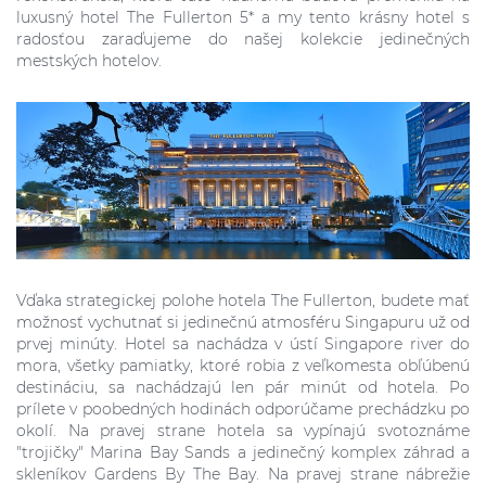
luxusný hotel The Fullerton 5* a my tento krásny hotel s
radosťou zaraďujeme do našej kolekcie jedinečných
mestských hotelov.
Vďaka strategickej polohe hotela The Fullerton, budete mať
možnosť vychutnať si jedinečnú atmosféru Singapuru už od
prvej minúty. Hotel sa nachádza v ústí Singapore river do
mora, všetky pamiatky, ktoré robia z veľkomesta obľúbenú
destináciu, sa nachádzajú len pár minút od hotela. Po
prílete v poobedných hodinách odporúčame prechádzku po
okolí. Na pravej strane hotela sa vypínajú svotoznáme
"trojičky" Marina Bay Sands a jedinečný komplex záhrad a
skleníkov Gardens By The Bay. Na pravej strane nábrežie