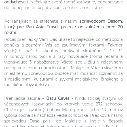
oddychovali.
Nečakajte skoré ranné vstávanie, pobehovanie
od jednej turistickej atrakcie k druhej, zhon a stres.
Po raňajkách sa stretnete s našim
sprievodcom Dasom,
ktorý pre Pan Asia Travel pracuje od založenia pred 20
rokmi.
Počas prehliadky Vám Das ukáže to najlepšie, čo metropola
ponúka a zoznámi Vás so zaujímavými faktami. Takmer
všetkých našich klientov prekvapí skutočnosť že 34
miliónový národ tvoria 3 rasy, hovoriace troma rečami a
vyznávajúce 3 náboženstvá. Všetci spolu žijú v relatívnom
pokoji pod jednou národnosťou – Malajzijci. Vďaka skvelému
miestnemu sprievodcovi budete mať možnosť zoznámiť sa
s rozdielnymi kultúrami a zvykmi malajského, čínskeho a
indického obyvateľstva.
Prehliadka začína v
Batu Caves
- hinduistickej svätyni vo
vápencových jaskyniach, do ktorých vedie 272 schodov.
Chrám je zasvätený bohovi Murugamovi, jeho 43 metrov
vysoká socha sa nachádza vedľa schodiska. Predkovia nášho
sprievodcu Dasa prišli do Malajzie z Indie v časoch
holandských kolónií. Informácie o hinduizme, tradíciách a