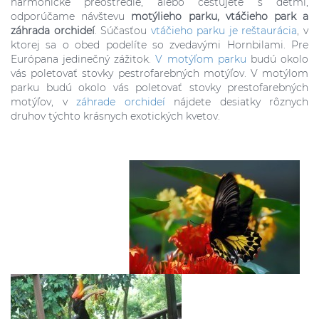
harmonické preostredie, alebo cestujete s deťmi,
odporúčame návštevu
motýlieho parku, vtáčieho park a
záhrada orchideí
. Súčasťou
vtáčieho parku je reštaurácia
, v
ktorej sa o obed podelíte so zvedavými Hornbilami. Pre
Európana jedinečný zážitok.
V motýľom parku
budú okolo
vás poletovať stovky pestrofarebných motýľov. V motýlom
parku budú okolo vás poletovať stovky prestofarebných
motýľov, v
záhrade orchideí
nájdete desiatky rôznych
druhov týchto krásnych exotických kvetov.