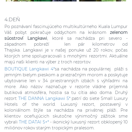
4.DEŇ
Po poznávaní fascinujúceho multikultúrneho Kuala Lumpur
Váš pobyt pokračuje oddychom na krásnom
zelenom
súostroví Langkawi
,
ktoré sa nachádza pri severo -
západnom pobreží len pár kilometrov od
Thajska.
Langkawi
je
v našej ponuke už 20 rokov,
počas
ktorých sme spolupracovali s mnohými rezortmi. Aktuálne
majú naši klienti na výber z troch rezortov.
BOUTIQUE Langkawi 4*
sa nachádza na populárnej pláži s
jemným bielym pieskom a priezračným morom a poskytuje
ubytovanie len v 34 priestranných izbách s výhľadmi na
more. Ako názov naznačuje v rezorte vládne príjemná
butiková atmosféra, hostia sa tu cítia ako doma. Druhý
rezort
THE DANNA Langkawi 5*
patrí do siete Small Luxury
Hotels of the world. Luxusný rezort, postavený v
koloniálnom štýle sa nachádza na privátnej pláži. Pre
klientov oceňujúcich skutočne výnimočný zážitok sme
vybrali
THE DATAI 5+*
- ikonický luxusný rezort obklopený 10
miliónov rokov starým tropickým pralesom.