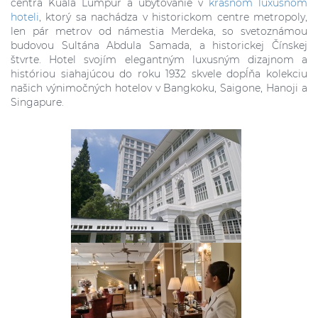
centra Kuala Lumpur a ubytovanie v
krásnom luxusnom
hoteli
, ktorý sa nachádza v historickom centre metropoly,
len pár metrov od námestia Merdeka, so svetoznámou
budovou Sultána Abdula Samada, a historickej Čínskej
štvrte. Hotel svojím elegantným luxusným dizajnom a
históriou siahajúcou do roku 1932 skvele dopĺňa kolekciu
našich výnimočných hotelov v Bangkoku, Saigone, Hanoji a
Singapure.