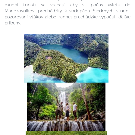
mnohí turisti sa vracajú aby si počas výletu do
Mangrovníkov, prechádzky k vodopádu Siedmych studní,
pozorovaní vtákov alebo rannej prechádzke vypočuli ďalšie
príbehy.