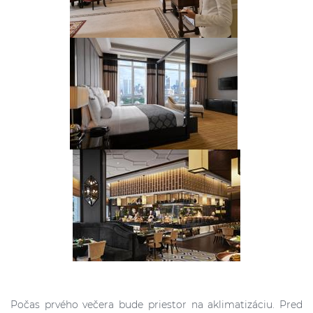
Počas prvého večera bude priestor na aklimatizáciu. Pred