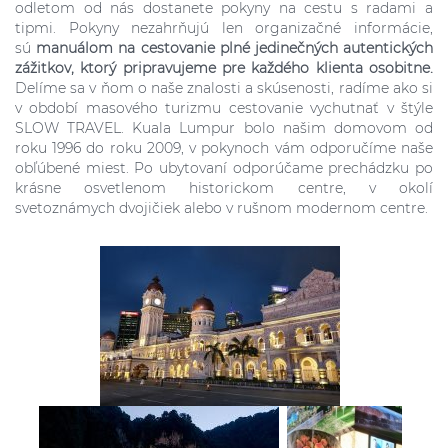
odletom od nás dostanete pokyny na cestu s radami a
tipmi.
Pokyny nezahrňujú len organizačné informácie,
sú
manuálom na cestovanie plné jedinečných autentických
zážitkov, ktorý pripravujeme pre každého klienta osobitne.
Delíme sa v ňom o naše znalosti a skúsenosti, radíme ako si
v období masového turizmu cestovanie vychutnať v štýle
SLOW TRAVEL. Kuala Lumpur bolo našim domovom od
roku 1996 do roku 2009, v pokynoch vám odporučíme naše
obľúbené miest. Po ubytovaní odporúčame prechádzku po
krásne osvetlenom historickom centre, v okolí
svetoznámych dvojičiek alebo v rušnom modernom centre.