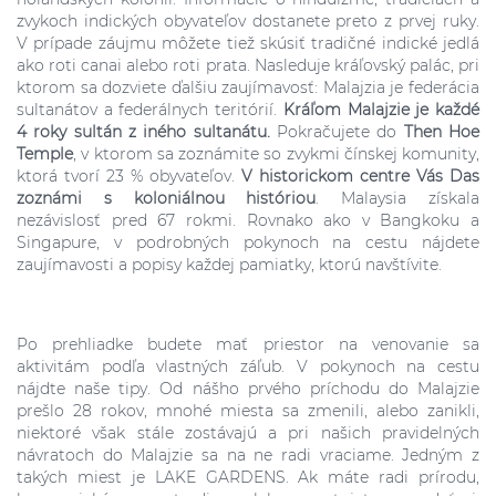
zvykoch indických obyvateľov dostanete preto z prvej ruky.
V prípade záujmu môžete tiež skúsiť tradičné indické jedlá
ako roti canai alebo roti prata. Nasleduje kráľovský palác, pri
ktorom sa dozviete ďalšiu zaujímavosť: Malajzia je federácia
sultanátov a federálnych teritórií.
Kráľom Malajzie je každé
4 roky sultán z iného sultanátu.
Pokračujete do
Then Hoe
Temple
, v ktorom sa zoznámite so zvykmi čínskej komunity,
ktorá tvorí 23 % obyvateľov.
V historickom centre Vás Das
zoznámi s koloniálnou históriou
. Malaysia získala
nezávislosť pred 67 rokmi. Rovnako ako v Bangkoku a
Singapure, v podrobných pokynoch na cestu nájdete
zaujímavosti a popisy každej pamiatky, ktorú navštívite.
Po prehliadke budete mať priestor na venovanie sa
aktivitám podľa vlastných záľub. V pokynoch na cestu
nájdte naše tipy. Od nášho prvého príchodu do Malajzie
prešlo 28 rokov, mnohé miesta sa zmenili, alebo zanikli,
niektoré však stále zostávajú a pri našich pravidelných
návratoch do Malajzie sa na ne radi vraciame. Jedným z
takých miest je LAKE GARDENS. Ak máte radi prírodu,