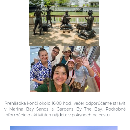
Prehliadka končí okolo 16.00 hod., večer odporúčame stráviť
v Marina Bay Sands a Gardens By The Bay. Podrobné
informácie o aktivitách nájdete v pokynoch na cestu.