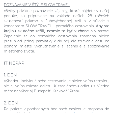
POZNÁVANIE V ŠTÝLE SLOW TRAVEL
Všetky privátne poznávacie zájazdy, ktoré nájdete v našej
ponuke, sú pripravené na základe našich 28 ročných
skúseností priamo v Juhovýchodnej Ázii a v súlade s
konceptom SLOW TRAVEL - pomalého cestovania.
Aby ste
krajinu skutočne zažili, nesmie to byť v zhone a v strese.
Zapojenie sa do pomalého cestovania znamená nielen
presun od jednej pamiatky k druhej, ale strávenie času na
jednom mieste, vychutnávanie si scenérie a spoznávanie
miestneho života.
ITINERÁR
1. DEŇ
Výhodou individuálneho cestovania je nielen voľba termínu,
ale aj voľba miesta odletu. K tradičnému odletu z Viedne
máte na výber aj Budapešť, Krakov čí Prahu.
2. DEŇ
Po prílete v poobedných hodinách nasleduje preprava do