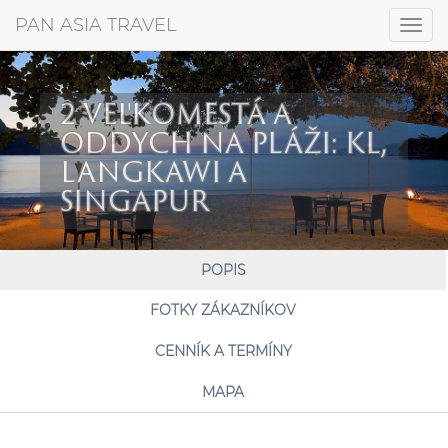
+421 917 372 256
PAN ASIA TRAVEL
Togg
navig
2 VEĽKOMESTÁ A
ODDYCH NA PLÁŽI: KL,
LANGKAWI A
SINGAPUR
POPIS
FOTKY ZÁKAZNÍKOV
CENNÍK A TERMÍNY
MAPA