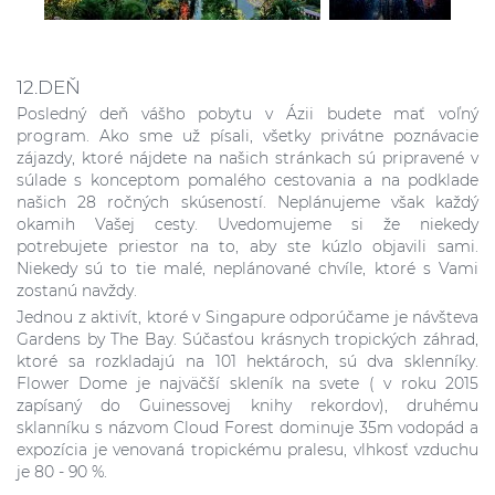
12.DEŇ
Posledný deň vášho pobytu v Ázii budete mať voľný
program. Ako sme už písali, všetky privátne poznávacie
zájazdy, ktoré nájdete na našich stránkach sú pripravené v
súlade s konceptom pomalého cestovania a na podklade
našich 28 ročných skúseností. Neplánujeme však každý
okamih Vašej cesty. Uvedomujeme si že niekedy
potrebujete priestor na to, aby ste kúzlo objavili sami.
Niekedy sú to tie malé, neplánované chvíle, ktoré s Vami
zostanú navždy.
Jednou z aktivít, ktoré v Singapure odporúčame je návšteva
Gardens by The Bay. Súčasťou krásnych tropických záhrad,
ktoré sa rozkladajú na 101 hektároch, sú dva sklenníky.
Flower Dome je najväčší skleník na svete ( v roku 2015
zapísaný do Guinessovej knihy rekordov), druhému
sklanníku s názvom Cloud Forest dominuje 35m vodopád a
expozícia je venovaná tropickému pralesu, vlhkosť vzduchu
je 80 - 90 %.