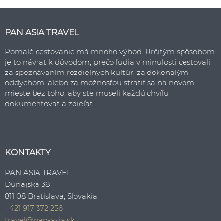
PAN ASIA TRAVEL
Pomalé cestovanie má mnoho výhod. Určitým spôsobom
je to návrat k dôvodom, prečo ľudia v minulosti cestovali,
za spoznávaním rozdielnych kultúr, za dokonalým
oddychom, alebo za možnosťou stratiť sa na novom
mieste bez toho, aby ste museli každú chvíľu
dokumentovať a zdieľať.
KONTAKTY
PAN ASIA TRAVEL
Dunajská 38
811 08 Bratislava, Slovakia
+421 917 372 256
travel@pan-asia.sk