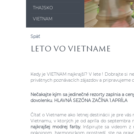
THAJSKO
VIETNAM
Späť
LETO VO VIETNAME
Kedy je VIETNAM najkrajší? V lete ! Dobrajte si 
privátnych poznávacích zájazdov a pripravujeme ďa
Nečakajte kým sa jedinečné rezorty zaplnia a cen
dovolenku. HLAVNÁ SEZÓNA ZAČÍNA 1.APRÍLA
Čítať o Vietname ako letnej destinácii je pre vá
Vietnamu, v ktorých je od apríla do septembra n
najkrajšej modrej farby.
Inšpirujte sa videom z 
pokojnom, harmonickom prostredí, ste na prav