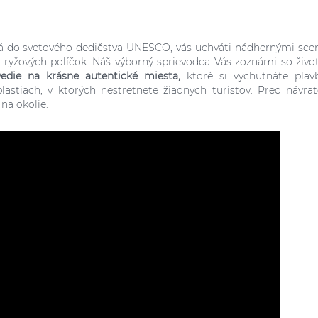
aná do svetového dedičstva UNESCO, vás uchváti nádhernými sce
 ryžových políčok. Náš výborný sprievodca Vás zoznámi so živ
vedie na krásne autentické miesta,
ktoré si vychutnáte pla
lastiach, v ktorých nestretnete žiadnych turistov. Pred návr
na okolie.