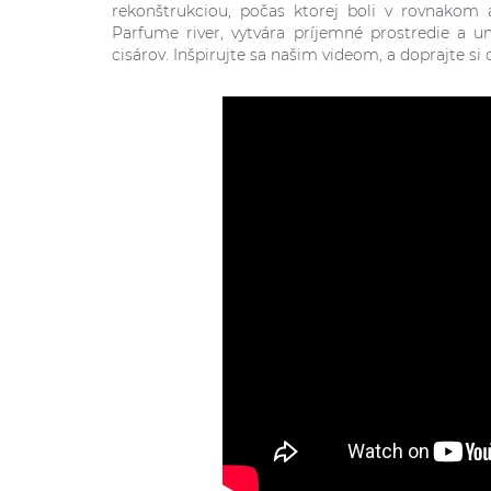
rekonštrukciou, počas ktorej boli v rovnakom 
Parfume river, vytvára príjemné prostredie a 
cisárov. Inšpirujte sa našim videom, a doprajte