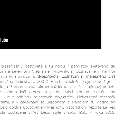
láže.Vášniví cestovatelia tu nájdu 7 pamiatok svetového de
dnom a severnom Vietname. Milovníkom poznávanie v harmo
ážach kombinovat s
dvojdňovým poznávaním malebného cisá
etového dedičstva UNESCO. Hue bolo založené dynastiou Nguen
lo ju 13 cisárov a ku takmer každému sa viaže zaujímavý príbeh.
svojho rodného mesta, rozosmejú vás historkami z cisárskeho
m Hue z pohľadu miestnych obyvateľov. Univerzitné mesteč
ntami, a v porovnaní so Sajgonom a Hanojom tu vládne pr
kvelo dopĺňa ubytovanie v krásnom, historickom rezorte La Res
ola postavená v Art Deco štýle v roku 1930. V roku 2005