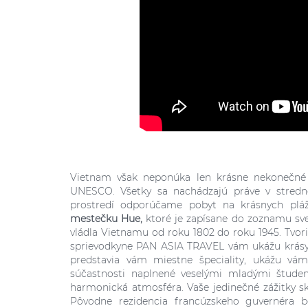
Vietnam však neponúka len krásne nekonečné p
UNESCO. Všetky sa nachádzajú práve v stre
prostredí odporúčame pobyt na krásnych pl
mestečku Hue,
ktoré je zapísane do zoznamu sv
vládla Vietnamu od roku 1802 do roku 1945. Tvori
sprievodkyne PAN ASIA TRAVEL vám ukážu krásy 
predstavia vám miestne špeciality, ukážu vá
súčastnosti naplnené veselými mladými štude
harmonická atmosféra. Vaše jedinečné zážitky s
Pôvodne rezidencia francúzskeho guvernéra b