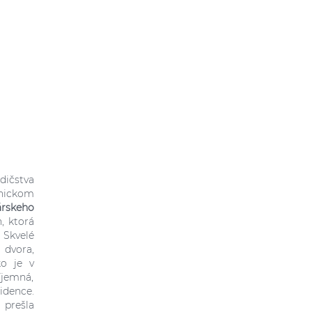
dičstva
nickom
rskeho
, ktorá
 Skvelé
 dvora,
ko je v
íjemná,
idence.
 prešla