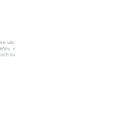
re vás.
eňov, v
coch tu