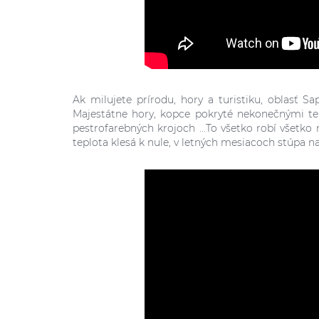
Ak milujete prírodu, hory a turistiku, oblasť S
Majestátne hory, kopce pokryté nekonečnými te
pestrofarebných krojoch ...To všetko robí všetk
teplota klesá k nule, v letných mesiacoch stúpa n