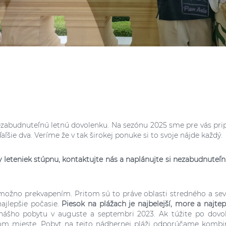
nezabudnuteľnú letnú dovolenku. Na sezónu 2025 sme pre vás pripr
ľšie dva. Veríme že v tak širokej ponuke si to svoje nájde každý.
y leteniek stúpnu, kontaktujte nás a naplánujte si nezabudnuteľn
s možno prekvapením. Pritom sú to práve oblasti stredného a se
ajlepšie počasie.
Piesok na plážach je najbelejší, more a najtep
nášho pobytu v auguste a septembri 2023. Ak túžite po dovo
om mieste. Pobyt na tejto nádhernej pláži odporúčame kombi