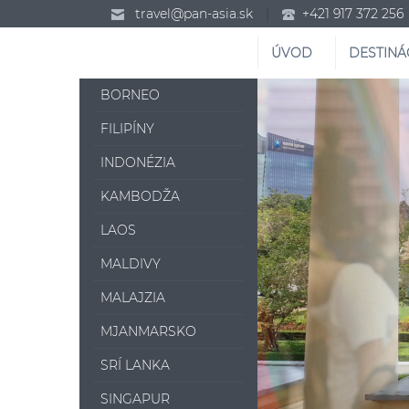
travel@pan-asia.sk
|
+421 917 372 256
ÚVOD
DESTINÁ
BORNEO
FILIPÍNY
INDONÉZIA
KAMBODŽA
LAOS
MALDIVY
MALAJZIA
MJANMARSKO
SRÍ LANKA
SINGAPUR