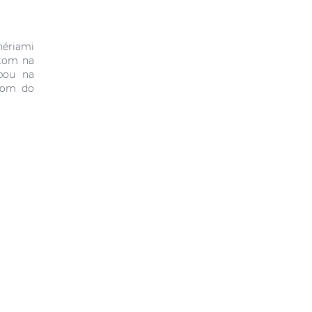
nériami
otom na
vbou na
atom do