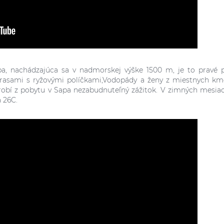
apa, nachádzajúca sa v nadmorskej výške 1500 m, je to pravé p
rasami s ryžovými políčkami,Vodopády a ženy z miestnych km
o robí z pobytu v Sapa nezabudnuteľný zážitok. V zimných mesia
a 26C.