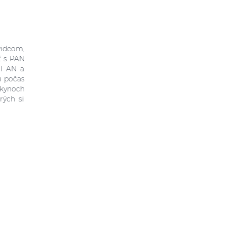
videom,
ť s PAN
OI AN a
ú počas
okynoch
rých si