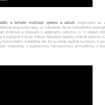
áže, a bohaté možnosti výletov a aktivít.
Inšpirujete sa 
ýždňovej pracovnej cesty vo Vietname. Ak sa rozhodnete cestova
z stretnutí a rokovaní s vedeniami rezortov :)). V oblasti H
 zvyčajne trvá do marca. Najvyššie teploty (hlavná sezóna) s
ky historického mestečka Hoi An sa vtedy zaplnia turistami. V p
asti mestečka, s autentickou harmonickou atmosférou, v kto