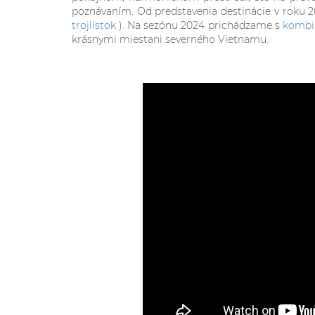
poznávaním. Od predstavenia destinácie v roku
trojlístok
). Na sezónu 2024 prichádzame s
kombi
krásnymi miestani severného Vietnamu.