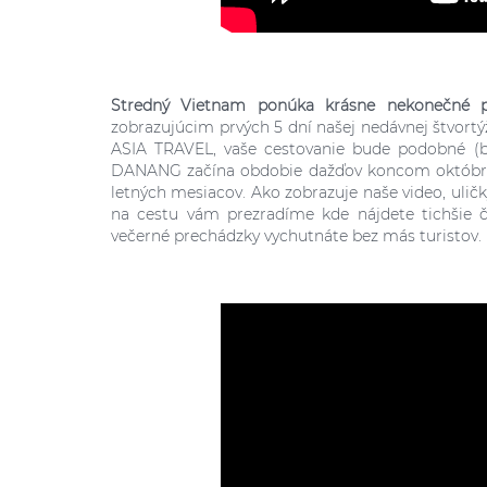
Stredný Vietnam ponúka krásne nekonečné pl
zobrazujúcim prvých 5 dní našej nedávnej štvort
ASIA TRAVEL, vaše cestovanie bude podobné (be
DANANG začína obdobie dažďov koncom októbra a
letných mesiacov. Ako zobrazuje naše video, ulič
na cestu vám prezradíme kde nájdete tichšie č
večerné prechádzky vychutnáte bez más turistov.