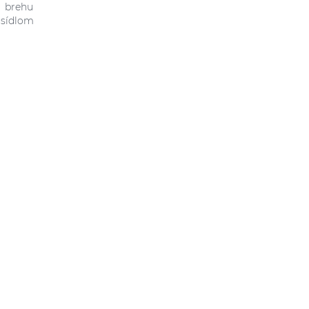
a brehu
 sídlom