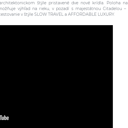
architektonickom štýle pristavené dve nové krídla. Poloha n
umožňuje výhľad na rieku, v pozadí s majestátnou Citadelou –
 si cestovanie v štýle SLOW TRAVEL a AFFORDABLE LUXURY.