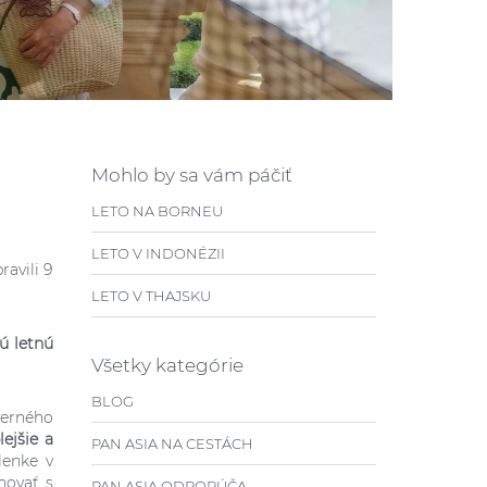
Mohlo by sa vám páčiť
LETO NA BORNEU
LETO V INDONÉZII
avili 9
LETO V THAJSKU
ú letnú
Všetky kategórie
BLOG
verného
lejšie a
PAN ASIA NA CESTÁCH
lenke v
novať s
PAN ASIA ODPORÚČA