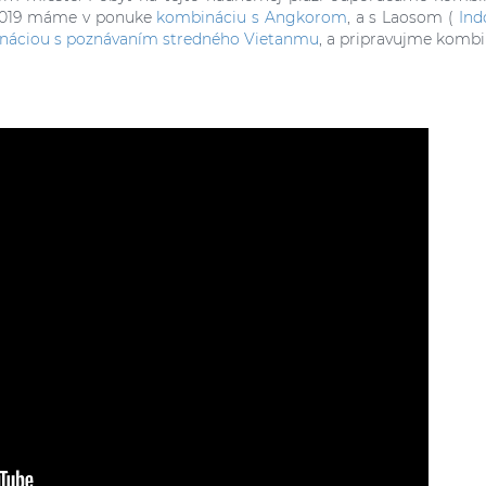
 2019 máme v ponuke
kombináciu s Angkorom
, a s Laosom (
Ind
náciou s poznávaním stredného Vietanmu
, a pripravujme kombi