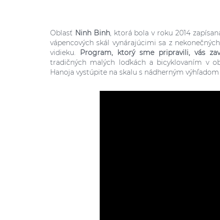
Oblasť
Ninh Binh
, ktorá bola v roku 2014 zapís
vápencových skál vynárajúcimi sa z nekonečných
vidieku.
Program, ktorý sme pripravili, vás za
tradičných malých loďkách a bicyklovaním v ob
Hanoja vystúpite na skalu s nádherným výhľadom 