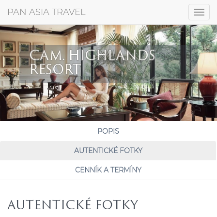
+421 917 372 256
PAN ASIA TRAVEL
Togg
navig
CAM. HIGHLANDS
RESORT
POPIS
AUTENTICKÉ FOTKY
CENNÍK A TERMÍNY
AUTENTICKÉ FOTKY