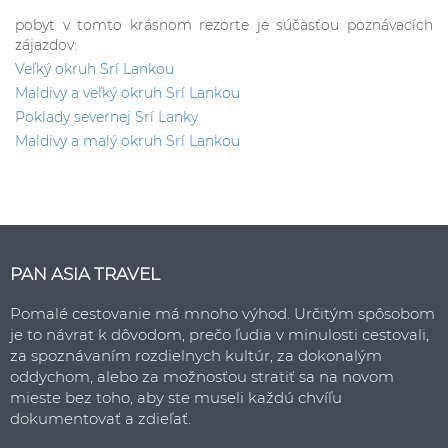
pobyt v tomto krásnom rezorte je súčasťou poznávacích
zájazdov:
Veľký okruh Srí Lankou
Maldivy a veľký okruh Srí Lankou
Poklady severnej Srí Lanky
Maldivy a malý okruh Srí Lankou
PAN ASIA TRAVEL
Pomalé cestovanie má mnoho výhod. Určitým spôsobom
je to návrat k dôvodom, prečo ľudia v minulosti cestovali,
za spoznávaním rozdielnych kultúr, za dokonalým
oddychom, alebo za možnosťou stratiť sa na novom
mieste bez toho, aby ste museli každú chvíľu
dokumentovať a zdieľať.