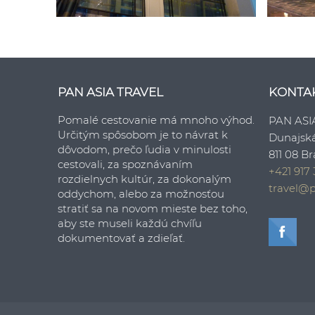
PAN ASIA TRAVEL
KONTA
Pomalé cestovanie má mnoho výhod.
PAN ASI
Určitým spôsobom je to návrat k
Dunajsk
dôvodom, prečo ľudia v minulosti
811 08 Br
cestovali, za spoznávaním
+421 917 
rozdielnych kultúr, za dokonalým
travel@p
oddychom, alebo za možnosťou
stratiť sa na novom mieste bez toho,
aby ste museli každú chvíľu
dokumentovať a zdieľať.