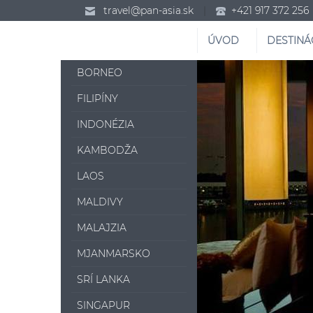
travel@pan-asia.sk
|
+421 917 372 256
ÚVOD
DESTINÁ
BORNEO
FILIPÍNY
INDONÉZIA
KAMBODŽA
LAOS
MALDIVY
MALAJZIA
MJANMARSKO
SRÍ LANKA
SINGAPUR