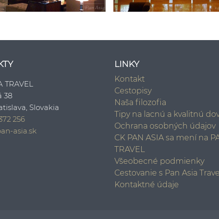
KTY
LINKY
Kontakt
A TRAVEL
Cestopisy
á 38
Naša filozofia
atislava, Slovakia
Tipy na lacnú a kvalitnú d
372 256
Ochrana osobných údajov
an-asia.sk
CK PAN ASIA sa mení na P
TRAVEL
Všeobecné podmienky
Cestovanie s Pan Asia Trave
Kontaktné údaje