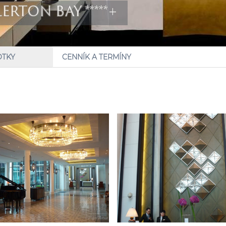
ERTON BAY *****+
OTKY
CENNÍK A TERMÍNY