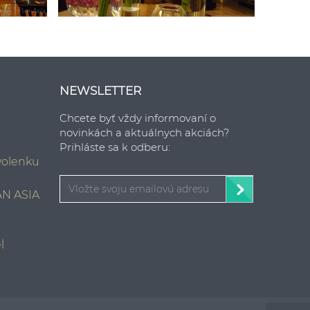
NEWSLETTER
Chcete byť vždy informovaní o
novinkách a aktuálnych akciách?
Prihláste sa k odberu:
ovolenku
AN ASIA
l