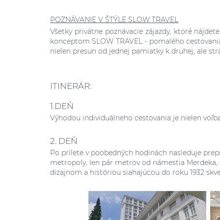
POZNÁVANIE V ŠTÝLE SLOW TRAVEL
Všetky privátne poznávacie zájazdy, ktoré nájdet
konceptom SLOW TRAVEL - pomalého cestovania. Ab
nielen presun od jednej pamiatky k druhej, ale s
ITINERÁR:
1.DEŇ
Výhodou individuálneho cestovania je nielen voľb
2. DEŇ
Po prílete v poobedných hodinách nasleduje prep
metropoly, len pár metrov od námestia Merdeka, 
dizajnom a históriou siahajúcou do roku 1932 skv