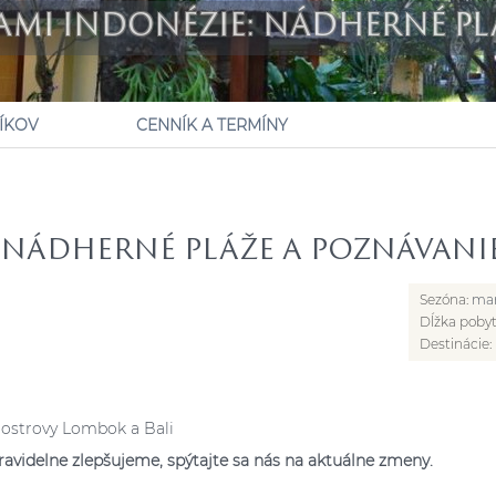
AMI INDONÉZIE: NÁDHERNÉ PLÁ
ÍKOV
CENNÍK A TERMÍNY
 NÁDHERNÉ PLÁŽE A POZNÁVANIE
Sezóna:
mar
Dĺžka poby
Destinácie:
 ostrovy Lombok a Bali
ravidelne zlepšujeme, spýtajte sa nás na aktuálne zmeny.