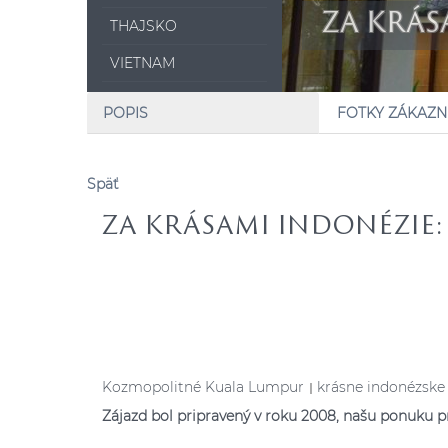
ZA KRÁS
THAJSKO
VIETNAM
POPIS
FOTKY ZÁKAZN
Späť
ZA KRÁSAMI INDONÉZIE:
Kozmopolitné Kuala Lumpur
krásne indonézske
|
Zájazd bol pripravený v roku 2008, našu ponuku p