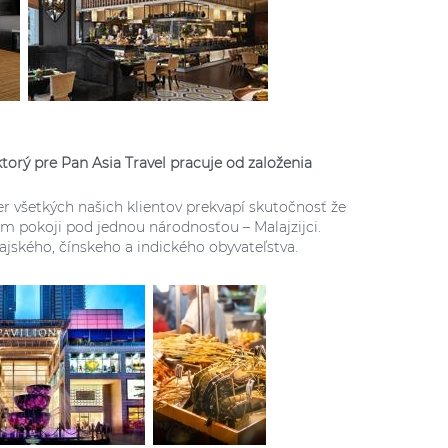
orý pre Pan Asia Travel pracuje od založenia
 všetkých našich klientov prekvapí skutočnosť že
nom pokoji pod jednou národnosťou – Malajzijci.
ského, čínskeho a indického obyvateľstva.