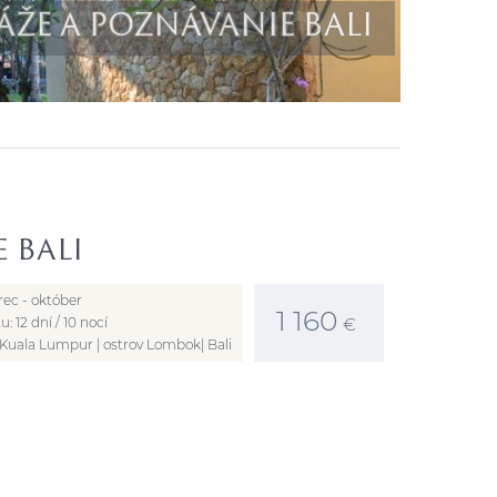
ŽE A POZNÁVANIE BALI
 BALI
ec - október
1 160
tu:
12 dní / 10 nocí
€
Kuala Lumpur | ostrov Lombok| Bali