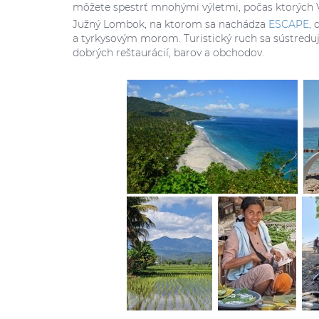
môžete spestrť mnohými výletmi, počas ktorých V
Južný Lombok, na ktorom sa nachádza
ESCAPE
,
a tyrkysovým morom. Turistický ruch sa sústreduje
dobrých reštaurácií, barov a obchodov.