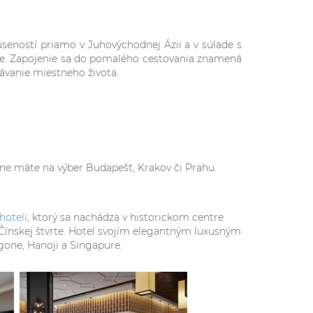
úseností priamo v Juhovýchodnej Ázii a v súlade s
ese. Zapojenie sa do pomalého cestovania znamená
znávanie miestneho života.
dne máte na výber Budapešť, Krakov či Prahu.
oteli
, ktorý sa nachádza v historickom centre
ínskej štvrte. Hotel svojím elegantným luxusným
gone, Hanoji a Singapure.