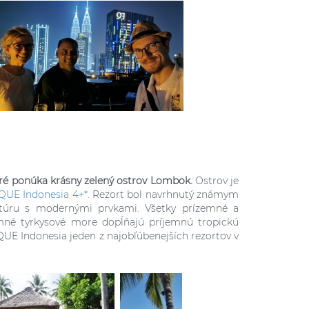
ré ponúka krásny
zelený ostrov Lombok.
Ostrov je
UE Indonesia 4+*
.
Rezort bol navrhnutý známym
ektúru s modernými prvkami. Všetky prízemné a
mné tyrkysové more dopĺňajú príjemnú tropickú
QUE Indonesia jeden z najobľúbenejších rezortov v