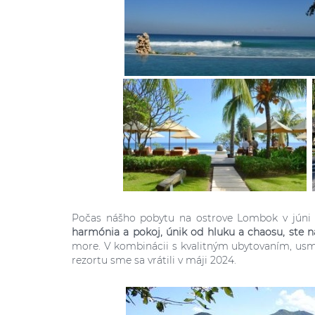
Počas nášho pobytu na ostrove Lombok v júni 
harmónia a pokoj, únik od hluku a chaosu, ste 
more. V kombinácii s kvalitným ubytovaním, u
rezortu sme sa vrátili v máji 2024.