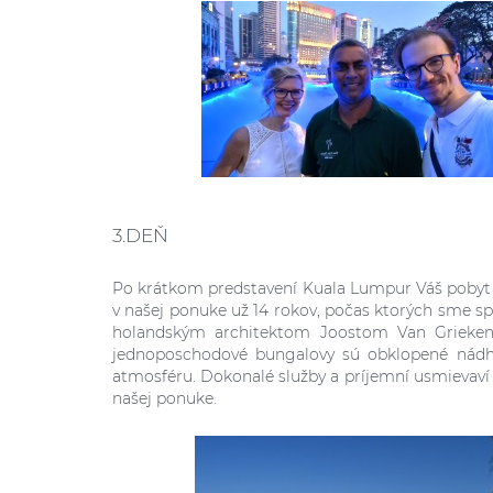
3.DEŇ
Po krátkom predstavení Kuala Lumpur Váš pobyt 
v našej ponuke už 14 rokov, počas ktorých sme s
holandským architektom Joostom Van Griekenom
jednoposchodové bungalovy sú obklopené nádhe
atmosféru. Dokonalé služby a príjemní usmievaví 
našej ponuke.