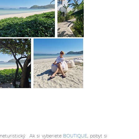
neturistický. Ak si vyberiete
BOUTIQUE
, pobyt si