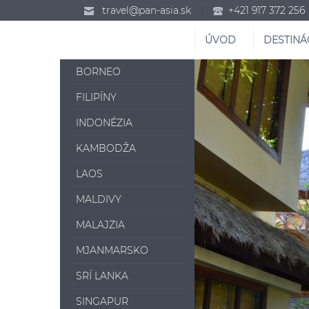
travel@pan-asia.sk
|
+421 917 372 256
ÚVOD
DESTINÁ
BORNEO
FILIPÍNY
INDONÉZIA
KAMBODŽA
LAOS
MALDIVY
MALAJZIA
MJANMARSKO
SRÍ LANKA
SINGAPUR