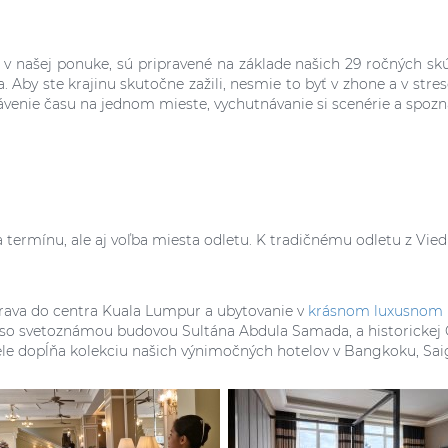
e v našej ponuke, sú pripravené na základe našich 29 ročných sk
y ste krajinu skutočne zažili, nesmie to byť v zhone a v str
trávenie času na jednom mieste, vychutnávanie si scenérie a spo
a termínu, ale aj voľba miesta odletu. K tradičnému odletu z Vie
rava do centra Kuala Lumpur a ubytovanie v
krásnom luxusnom h
so svetoznámou budovou Sultána Abdula Samada, a historickej Č
ele dopĺňa kolekciu našich výnimočných hotelov v Bangkoku, Sai