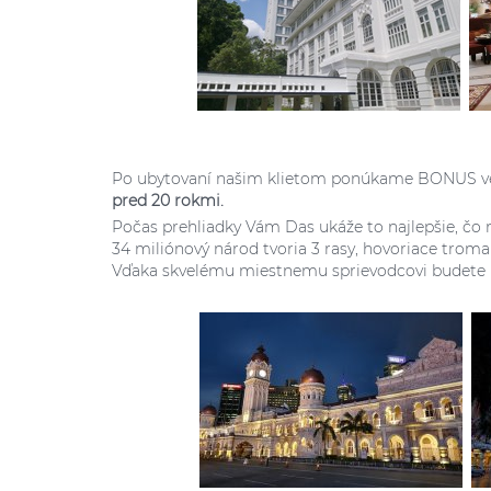
Po ubytovaní našim klietom ponúkame BONUS ve
pred 20 rokmi.
Počas prehliadky Vám Das ukáže to najlepšie, čo
34 miliónový národ tvoria 3 rasy, hovoriace troma
Vďaka skvelému miestnemu sprievodcovi budete m