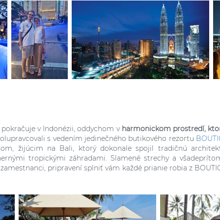
pokračuje v Indonézii, oddychom v
harmonickom prostredí, kto
polupravcovali s vedením
jedinečného butikového rezortu
BOUTIQ
, žijúcim na Bali, ktorý dokonale spojil tradičnú archit
rnými tropickými záhradami. Slamené strechy a všadepríto
zamestnanci, pripravení splniť vám každé prianie robia z BOUTI