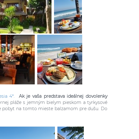
sia 4*
.
Ak je vaša predstava ideálnej dovolenky
rnej pláže s jemným bielym pieskom a tyrkysové
e pobyt na tomto mieste balzamom pre dušu. Do