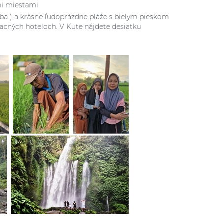
mi miestami.
vba ) a krásne ľudoprázdne pláže s bielym pieskom
lacných hoteloch. V Kute nájdete desiatku