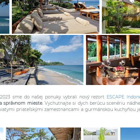
2023 sme do našej ponuky vybrali nový rezort
ESCAPE Indone
na správnom mieste.
Vychutnajte si dych berúcu scenériu nádhe
smiatymi priateľskými zamestnancami a gurmánskou kuchyňou j