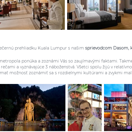
černú prehliadku Kuala Lumpur s našim
sprievodcom Dasom, kt
 metropola ponúka a zoznámi Vás so zaujímavými faktami. Takmer
 rečami a vyznávajúce 3 náboženstvá. Všetci spolu žijú v relatív
ať možnosť zoznámiť sa s rozdielnymi kultúrami a zvykmi malaj