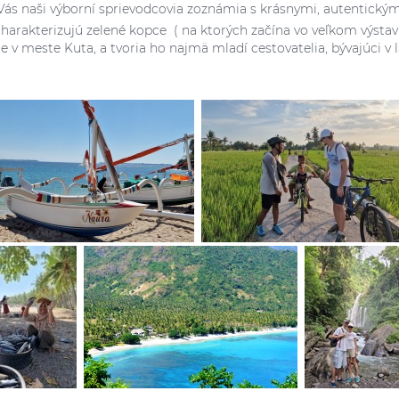
ás naši výborní sprievodcovia zoznámia s krásnymi, autentický
 charakterizujú zelené kopce ( na ktorých začína vo veľkom výsta
 v meste Kuta, a tvoria ho najmä mladí cestovatelia, bývajúci v 